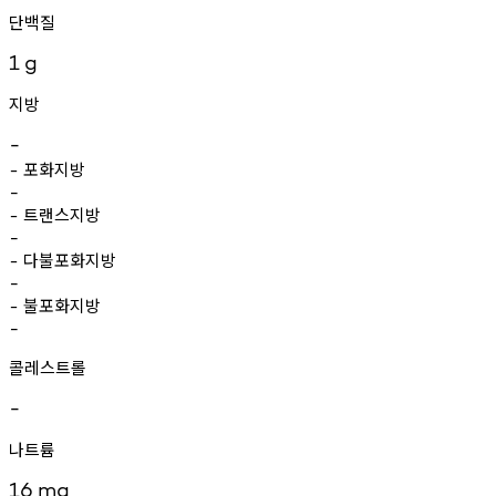
단백질
1
g
지방
-
포화지방
-
-
트랜스지방
-
-
다불포화지방
-
-
불포화지방
-
-
콜레스트롤
-
나트륨
16
mg