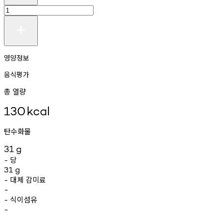
영양정보
음식평가
총 열량
130
kcal
탄수화물
31
g
당
-
31
g
대체
감미료
-
-
식이섬유
-
-