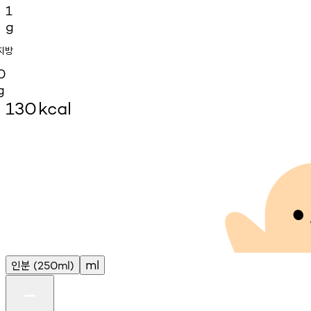
1
g
지방
0
g
130
kcal
인분
ml
(250ml)