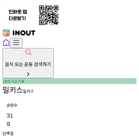
음식 또는 운동 검색하기
천회
이상
기록
1
밀키스
밀키스
순탄수
31
g
단백질