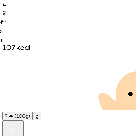
4
g
지방
2
g
107
kcal
인분
g
(100g)