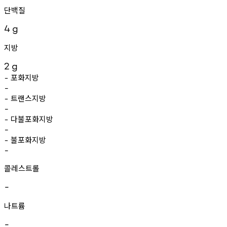
단백질
4
g
지방
2
g
포화지방
-
-
트랜스지방
-
-
다불포화지방
-
-
불포화지방
-
-
콜레스트롤
-
나트륨
-