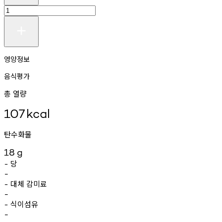
영양정보
음식평가
총 열량
107
kcal
탄수화물
18
g
당
-
-
대체
감미료
-
-
식이섬유
-
-