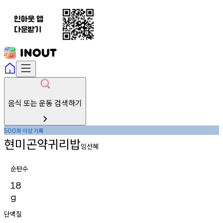
음식 또는 운동 검색하기
회
이상
기록
500
현미곤약귀리밥
임선혜
순탄수
18
g
단백질