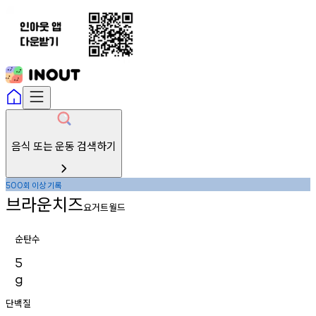
음식 또는 운동 검색하기
회
이상
기록
500
브라운치즈
요거트월드
순탄수
5
g
단백질