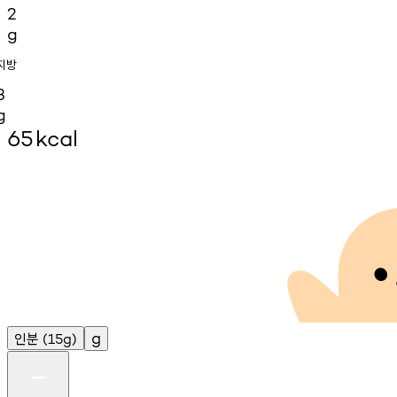
2
g
지방
3
g
65
kcal
인분
g
(15g)