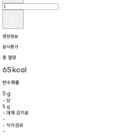
영양정보
음식평가
총 열량
65
kcal
탄수화물
5
g
당
-
5
g
대체
감미료
-
-
식이섬유
-
-