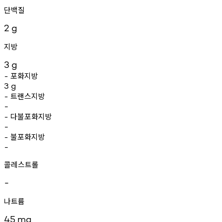
단백질
2
g
지방
3
g
포화지방
-
3
g
트랜스지방
-
-
다불포화지방
-
-
불포화지방
-
-
콜레스트롤
-
나트륨
45
mg