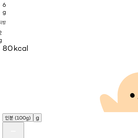
6
g
지방
2
g
80
kcal
인분
g
(100g)