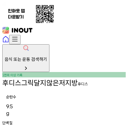
음식 또는 운동 검색하기
천회
이상
기록
1
후디스그릭달지않은저지방
후디스
순탄수
9.5
g
단백질