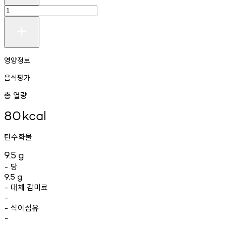
영양정보
음식평가
총 열량
80
kcal
탄수화물
9.5
g
당
-
9.5
g
대체
감미료
-
-
식이섬유
-
-