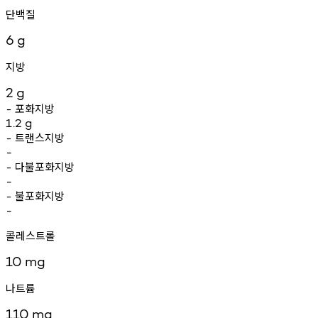
단백질
6
g
지방
2
g
포화지방
-
1.2
g
트랜스지방
-
-
다불포화지방
-
-
불포화지방
-
-
콜레스트롤
10
mg
나트륨
110
mg