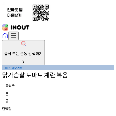
음식 또는 운동 검색하기
회
이상
기록
100
닭가슴살
토마토
계란
볶음
순탄수
8
g
단백질