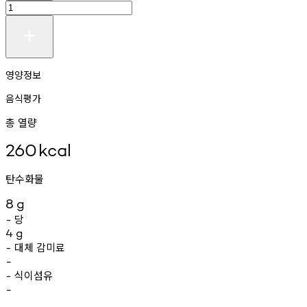
영양정보
음식평가
총 열량
260
kcal
탄수화물
8
g
당
-
4
g
대체
감미료
-
-
식이섬유
-
-