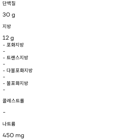
단백질
30
g
지방
12
g
포화지방
-
-
트랜스지방
-
-
다불포화지방
-
-
불포화지방
-
-
콜레스트롤
-
나트륨
450
mg