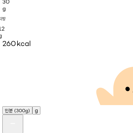
30
g
지방
12
g
260
kcal
인분
g
(300g)