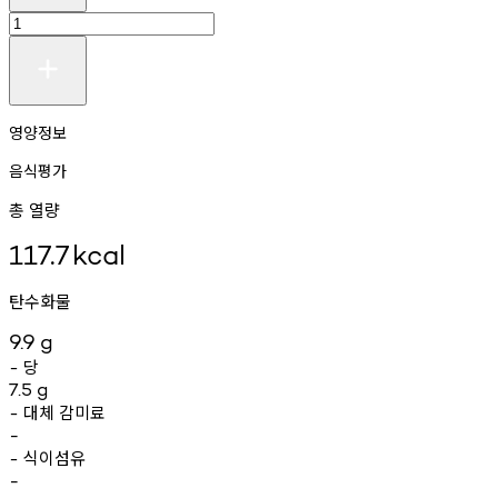
영양정보
음식평가
총 열량
117.7
kcal
탄수화물
9.9
g
당
-
7.5
g
대체
감미료
-
-
식이섬유
-
-