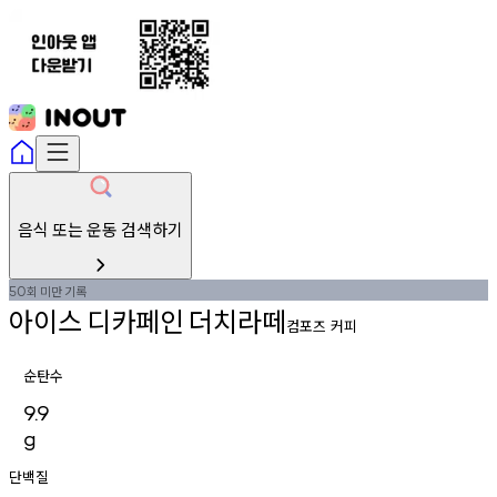
음식 또는 운동 검색하기
회
미만
기록
50
아이스
디카페인
더치라떼
컴포즈 커피
순탄수
9.9
g
단백질