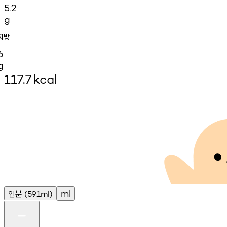
5.2
g
지방
6
g
117.7
kcal
인분
ml
(591ml)