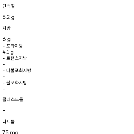
단백질
5.2
g
지방
6
g
포화지방
-
4.1
g
트랜스지방
-
-
다불포화지방
-
-
불포화지방
-
-
콜레스트롤
-
나트륨
75
mg