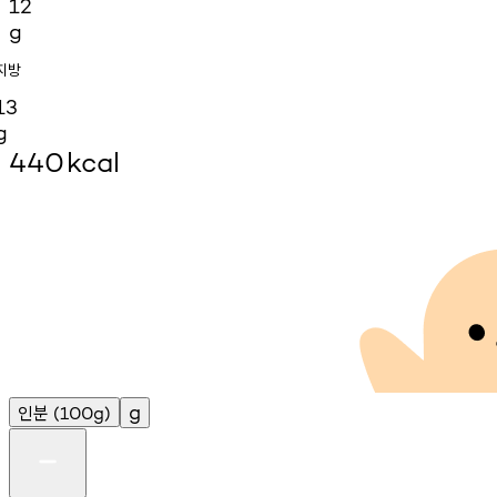
12
g
지방
13
g
440
kcal
인분
g
(100g)