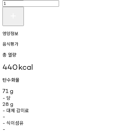
영양정보
음식평가
총 열량
440
kcal
탄수화물
71
g
당
-
28
g
대체
감미료
-
-
식이섬유
-
-