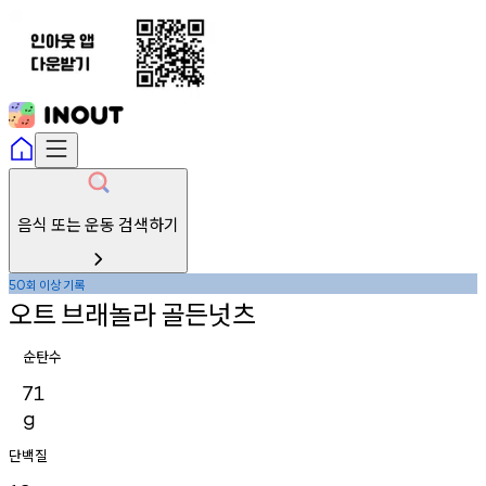
음식 또는 운동 검색하기
회
이상
기록
50
오트
브래놀라
골든넛츠
순탄수
71
g
단백질