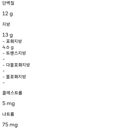
단백질
12
g
지방
13
g
포화지방
-
4.6
g
트랜스지방
-
-
다불포화지방
-
-
불포화지방
-
-
콜레스트롤
5
mg
나트륨
75
mg