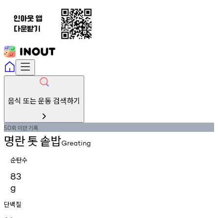
음식 또는 운동 검색하기
회
미만
기록
50
명란
톳
솥밥
Greating
순탄수
83
g
단백질