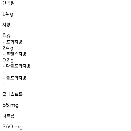
단백질
14
g
지방
8
g
포화지방
-
2.4
g
트랜스지방
-
0.2
g
다불포화지방
-
-
불포화지방
-
-
콜레스트롤
65
mg
나트륨
560
mg