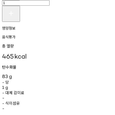
영양정보
음식평가
총 열량
465
kcal
탄수화물
83
g
당
-
1
g
대체
감미료
-
-
식이섬유
-
-