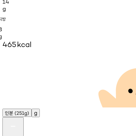
14
g
지방
8
g
465
kcal
인분
g
(251g)