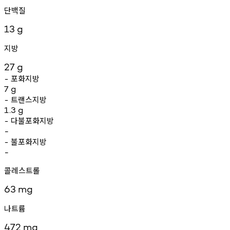
단백질
13
g
지방
27
g
포화지방
-
7
g
트랜스지방
-
1.3
g
다불포화지방
-
-
불포화지방
-
-
콜레스트롤
63
mg
나트륨
472
mg