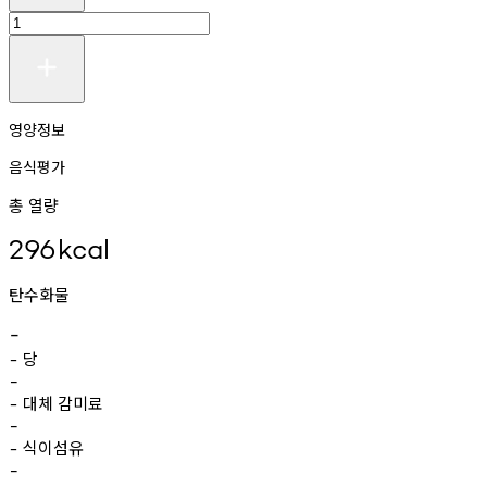
영양정보
음식평가
총 열량
296
kcal
탄수화물
-
당
-
-
대체
감미료
-
-
식이섬유
-
-