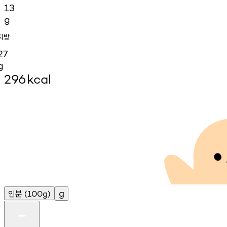
13
g
지방
27
g
296
kcal
인분
g
(100g)