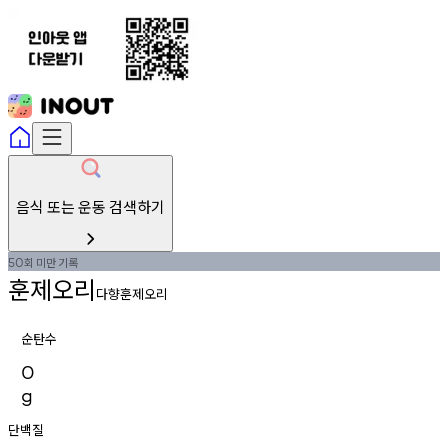
음식 또는 운동 검색하기
회
미만
기록
50
훈제오리
다향훈제오리
순탄수
0
g
단백질