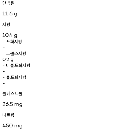
단백질
11.6
g
지방
10.4
g
포화지방
-
-
트랜스지방
-
0.2
g
다불포화지방
-
-
불포화지방
-
-
콜레스트롤
26.5
mg
나트륨
450
mg