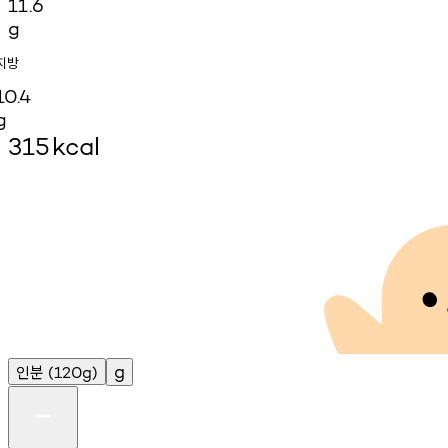
11.6
g
지방
10.4
g
315
kcal
인분
g
(120g)