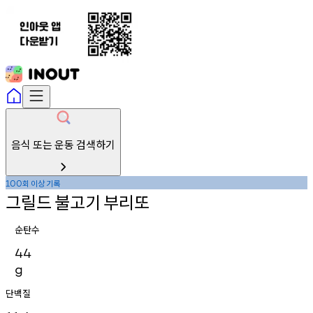
음식 또는 운동 검색하기
회
이상
기록
100
그릴드
불고기
부리또
순탄수
44
g
단백질