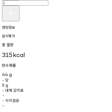
영양정보
음식평가
총 열량
315
kcal
탄수화물
44
g
당
-
5
g
대체
감미료
-
-
식이섬유
-
-