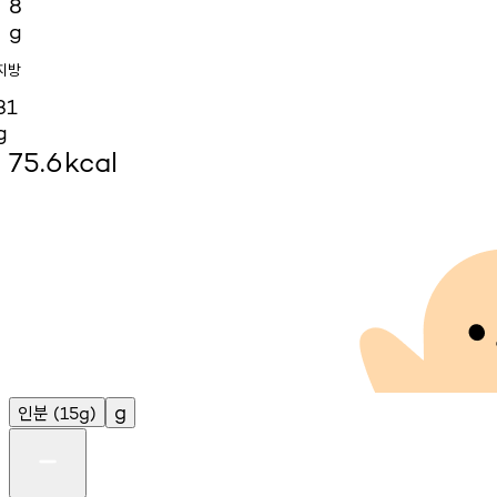
8
g
지방
31
g
75.6
kcal
인분
g
(15g)