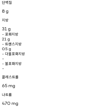
단백질
8
g
지방
31
g
포화지방
-
21
g
트랜스지방
-
0.5
g
다불포화지방
-
-
불포화지방
-
-
콜레스트롤
65
mg
나트륨
470
mg