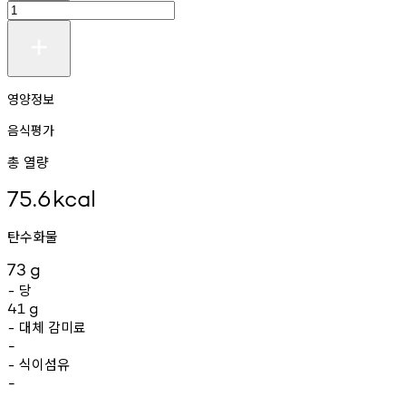
영양정보
음식평가
총 열량
75.6
kcal
탄수화물
73
g
당
-
41
g
대체
감미료
-
-
식이섬유
-
-