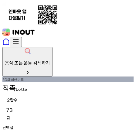
음식 또는 운동 검색하기
회
미만
기록
50
칙촉
Lotte
순탄수
73
g
단백질