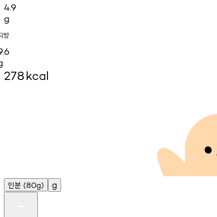
4.9
g
지방
9.6
g
278
kcal
인분
g
(80g)