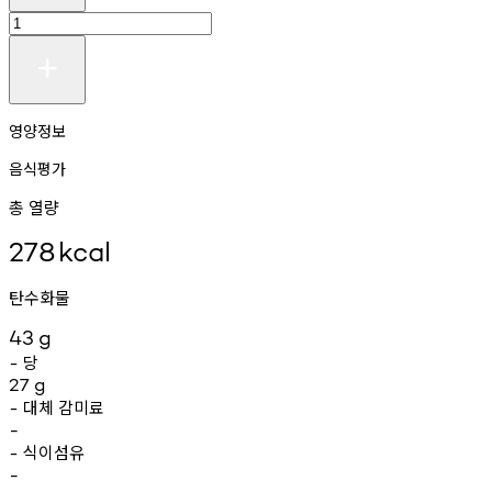
영양정보
음식평가
총 열량
278
kcal
탄수화물
43
g
당
-
27
g
대체
감미료
-
-
식이섬유
-
-