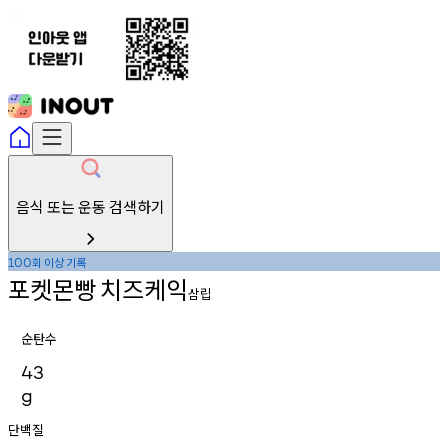
음식 또는 운동 검색하기
회
이상
기록
100
포켓몬빵
치즈케익
삼립
순탄수
43
g
단백질