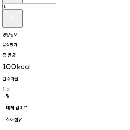
영양정보
음식평가
총 열량
100
kcal
탄수화물
1
g
당
-
-
대체
감미료
-
-
식이섬유
-
-