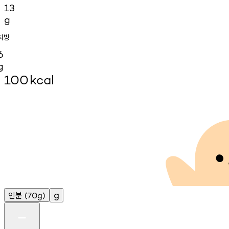
13
g
지방
6
g
100
kcal
인분
g
(70g)