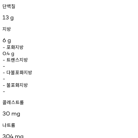
단백질
13
g
지방
6
g
포화지방
-
0.4
g
트랜스지방
-
-
다불포화지방
-
-
불포화지방
-
-
콜레스트롤
30
mg
나트륨
304
mg