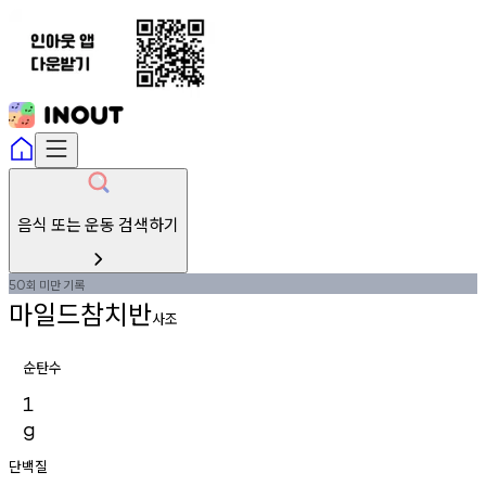
음식 또는 운동 검색하기
회
미만
기록
50
마일드참치반
사조
순탄수
1
g
단백질