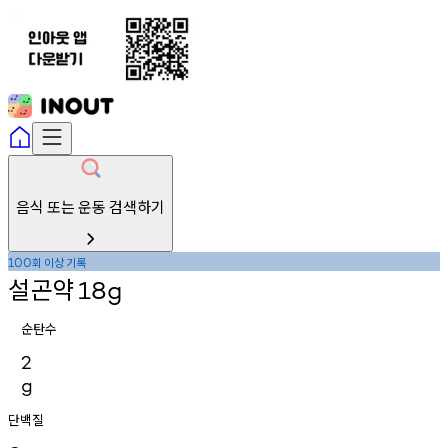
음식 또는 운동 검색하기
회
이상
기록
100
설곤약
18g
순탄수
2
g
단백질