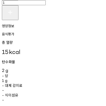
영양정보
음식평가
총 열량
15
kcal
탄수화물
2
g
당
-
1
g
대체
감미료
-
-
식이섬유
-
-