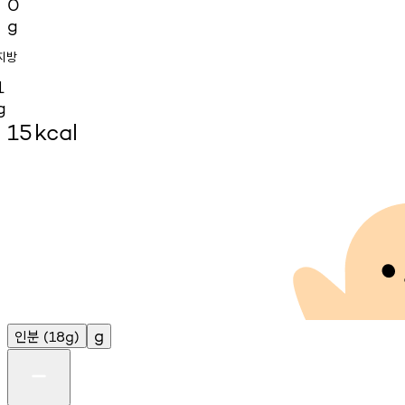
0
g
지방
1
g
15
kcal
인분
g
(18g)