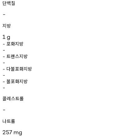
단백질
-
지방
1
g
포화지방
-
-
트랜스지방
-
-
다불포화지방
-
-
불포화지방
-
-
콜레스트롤
-
나트륨
257
mg