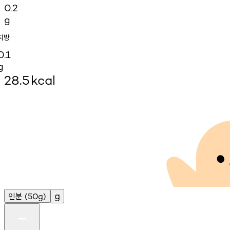
0.2
g
지방
0.1
g
28.5
kcal
인분
g
(50g)