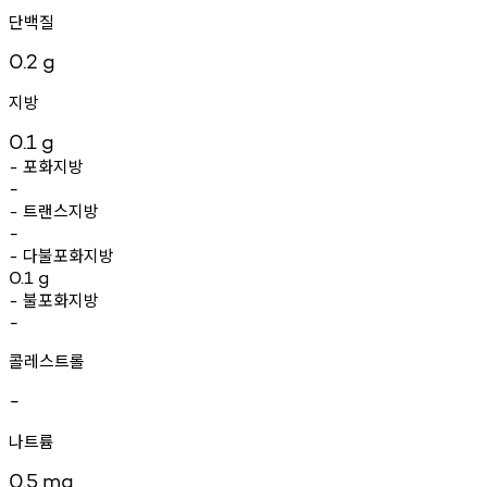
단백질
0.2
g
지방
0.1
g
포화지방
-
-
트랜스지방
-
-
다불포화지방
-
0.1
g
불포화지방
-
-
콜레스트롤
-
나트륨
0.5
mg