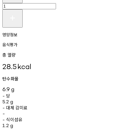
영양정보
음식평가
총 열량
28.5
kcal
탄수화물
6.9
g
당
-
5.2
g
대체
감미료
-
-
식이섬유
-
1.2
g