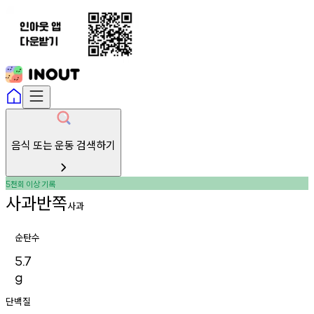
음식 또는 운동 검색하기
천회
이상
기록
5
사과반쪽
사과
순탄수
5.7
g
단백질