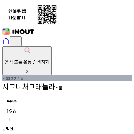
음식 또는 운동 검색하기
회
미만
기록
50
시그니처그래놀라
스푼
순탄수
19.6
g
단백질