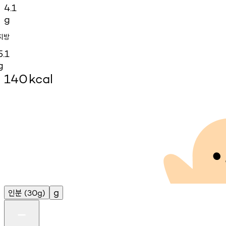
4.1
g
지방
5.1
g
140
kcal
인분
g
(30g)