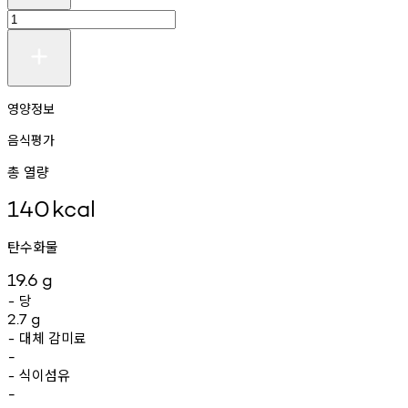
영양정보
음식평가
총 열량
140
kcal
탄수화물
19.6
g
당
-
2.7
g
대체
감미료
-
-
식이섬유
-
-