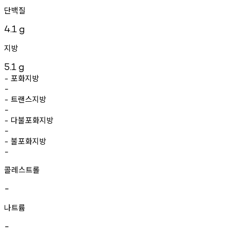
단백질
4.1
g
지방
5.1
g
포화지방
-
-
트랜스지방
-
-
다불포화지방
-
-
불포화지방
-
-
콜레스트롤
-
나트륨
-