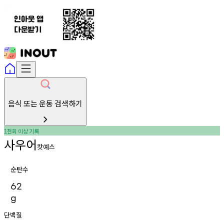
음식 또는 운동 검색하기
천회
이상
기록
1
사우어
캇예스
순탄수
62
g
단백질