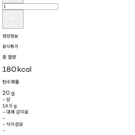
영양정보
음식평가
총 열량
180
kcal
탄수화물
20
g
당
-
16.5
g
대체
감미료
-
-
식이섬유
-
-