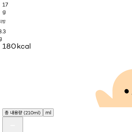
17
g
지방
3.3
g
180
kcal
총
내용량
ml
(210ml)