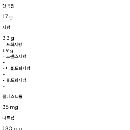
단백질
17
g
지방
3.3
g
포화지방
-
1.9
g
트랜스지방
-
-
다불포화지방
-
-
불포화지방
-
-
콜레스트롤
35
mg
나트륨
130
mg