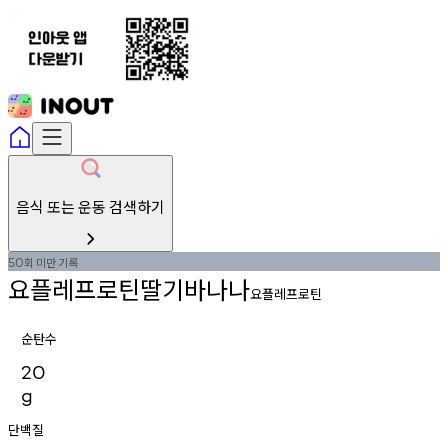
음식 또는 운동 검색하기
회
미만
기록
50
요플레프로틴딸기바나나
요플레프로틴
순탄수
20
g
단백질