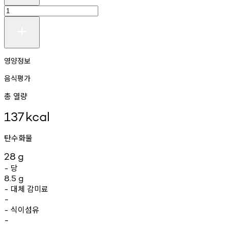
영양정보
음식평가
총 열량
137
kcal
탄수화물
28
g
당
-
8.5
g
대체
감미료
-
-
식이섬유
-
-