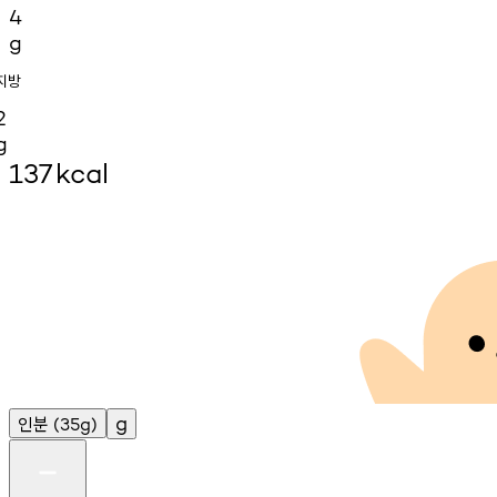
4
g
지방
2
g
137
kcal
인분
g
(35g)