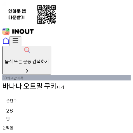
음식 또는 운동 검색하기
회
미만
기록
50
바나나
오트밀
쿠키
내거
순탄수
28
g
단백질