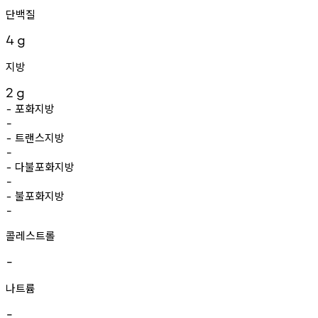
단백질
4
g
지방
2
g
포화지방
-
-
트랜스지방
-
-
다불포화지방
-
-
불포화지방
-
-
콜레스트롤
-
나트륨
-