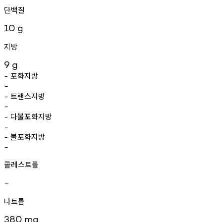
단백질
10
g
지방
9
g
포화지방
-
-
트랜스지방
-
-
다불포화지방
-
-
불포화지방
-
-
콜레스트롤
-
나트륨
380
mg