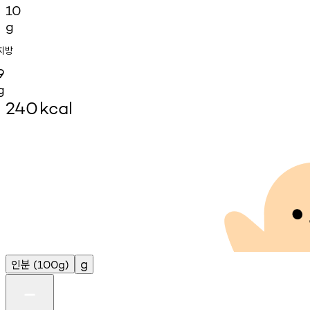
10
g
지방
9
g
240
kcal
인분
g
(100g)