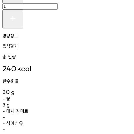
영양정보
음식평가
총 열량
240
kcal
탄수화물
30
g
당
-
3
g
대체
감미료
-
-
식이섬유
-
-