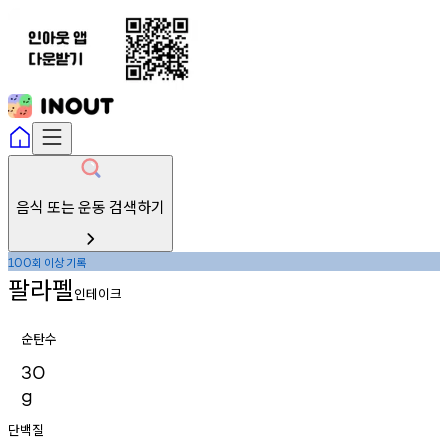
음식 또는 운동 검색하기
회
이상
기록
100
팔라펠
인테이크
순탄수
30
g
단백질