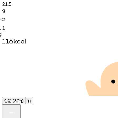
21.5
g
지방
1.1
g
116
kcal
인분
g
(30g)