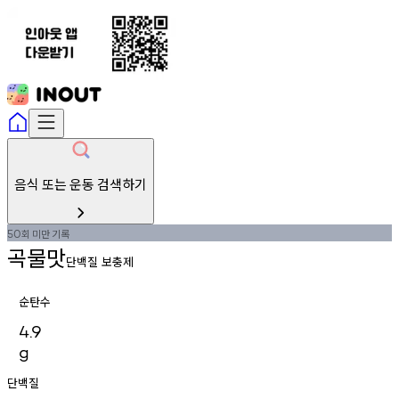
음식 또는 운동 검색하기
회
미만
기록
50
곡물맛
단백질 보충제
순탄수
4.9
g
단백질