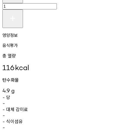
영양정보
음식평가
총 열량
116
kcal
탄수화물
4.9
g
당
-
-
대체
감미료
-
-
식이섬유
-
-