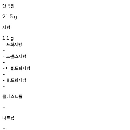
단백질
21.5
g
지방
1.1
g
포화지방
-
-
트랜스지방
-
-
다불포화지방
-
-
불포화지방
-
-
콜레스트롤
-
나트륨
-