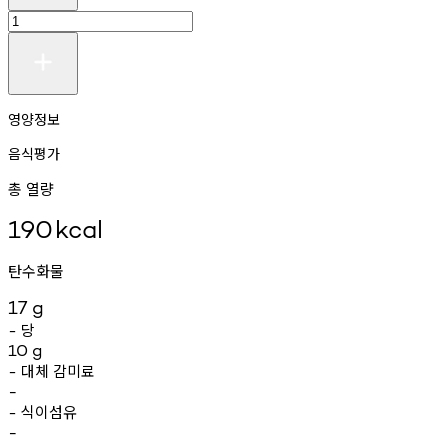
영양정보
음식평가
총 열량
190
kcal
탄수화물
17
g
당
-
10
g
대체
감미료
-
-
식이섬유
-
-