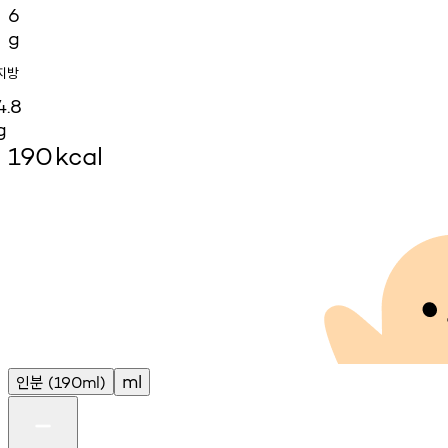
6
g
지방
4.8
g
190
kcal
인분
ml
(190ml)