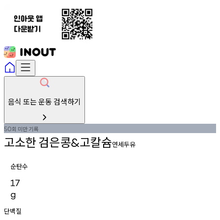
음식 또는 운동 검색하기
회
미만
기록
50
고소한
검은콩
고칼슘
&
연세두유
순탄수
17
g
단백질