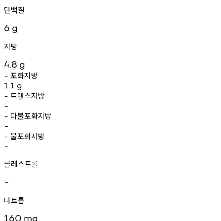
단백질
6
g
지방
4.8
g
포화지방
-
1.1
g
트랜스지방
-
-
다불포화지방
-
-
불포화지방
-
-
콜레스트롤
-
나트륨
160
mg