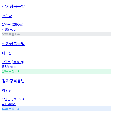
감자탕볶음밥
꼬기다
인분
1
(280g)
485
kcal
회
미만
기록
50
감자탕볶음밥
더드림
인분
1
(300g)
584
kcal
천회
이상
기록
1
감자탕볶음밥
아임닭
인분
1
(200g)
415
kcal
회
이상
기록
50