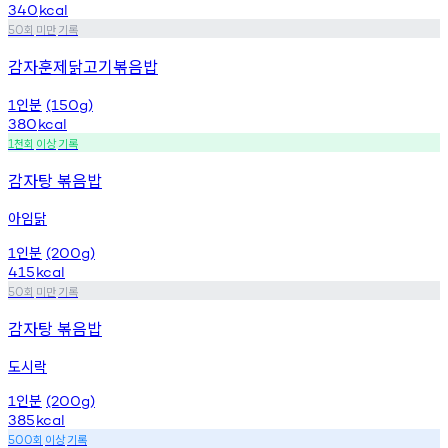
340
kcal
회
미만
기록
50
감자훈제닭고기볶음밥
인분
1
(150g)
380
kcal
천회
이상
기록
1
감자탕 볶음밥
아임닭
인분
1
(200g)
415
kcal
회
미만
기록
50
감자탕 볶음밥
도시락
인분
1
(200g)
385
kcal
회
이상
기록
500