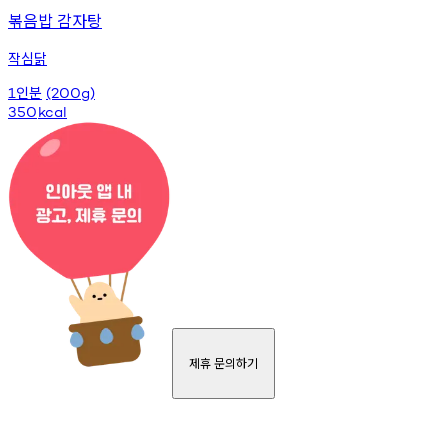
볶음밥 감자탕
작심닭
인분
1
(200g)
350
kcal
제휴 문의하기