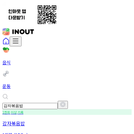
음식
운동
천회
이상
기록
1
감자볶음밥