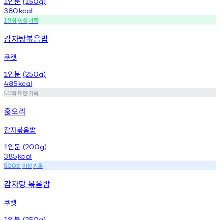
인분
1
(150g)
380
kcal
천회
이상
기록
1
감자탕볶음밥
쿠캣
인분
1
(250g)
485
kcal
회
미만
기록
50
훉오리
감자볶음밥
인분
1
(200g)
385
kcal
회
이상
기록
500
감자탕 볶음밥
쿠캣
인분
1
(250g)