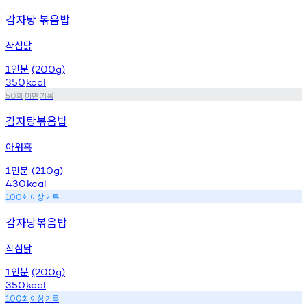
감자탕 볶음밥
작심닭
인분
1
(200g)
350
kcal
회
미만
기록
50
감자탕볶음밥
아워홈
인분
1
(210g)
430
kcal
회
이상
기록
100
감자탕볶음밥
작심닭
인분
1
(200g)
350
kcal
회
이상
기록
100