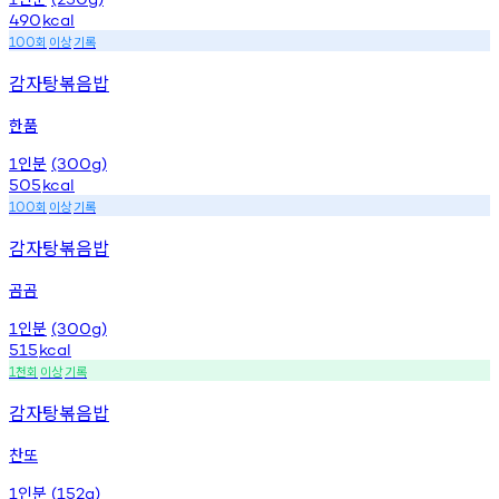
490
kcal
회
이상
기록
100
감자탕볶음밥
한품
인분
1
(300g)
505
kcal
회
이상
기록
100
감자탕볶음밥
곰곰
인분
1
(300g)
515
kcal
천회
이상
기록
1
감자탕볶음밥
찬또
인분
1
(152g)