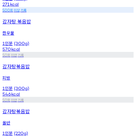
271
kcal
회
이상
기록
500
감자탕 볶음밥
한우물
인분
1
(300g)
570
kcal
회
미만
기록
50
감자탕볶음밥
피방
인분
1
(300g)
546
kcal
회
미만
기록
50
감자탕볶음밥
올반
인분
1
(220g)