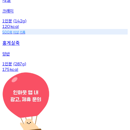
크래미
인분
1
(142g)
120
kcal
회
이상
기록
500
홍게살죽
양반
인분
1
(287g)
175
kcal