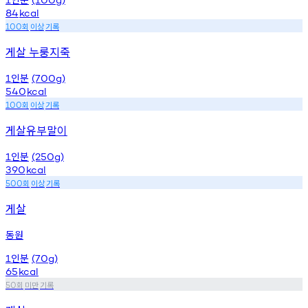
84
kcal
회
이상
기록
100
게살 누룽지죽
인분
1
(700g)
540
kcal
회
이상
기록
100
게살유부말이
인분
1
(250g)
390
kcal
회
이상
기록
500
게살
동원
인분
1
(70g)
65
kcal
회
미만
기록
50