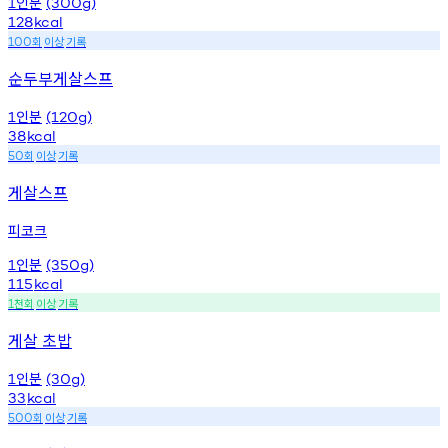
인분
1
(300g)
128
kcal
회
이상
기록
100
순두부게살스프
인분
1
(120g)
38
kcal
회
이상
기록
50
게살스프
피코크
인분
1
(350g)
115
kcal
천회
이상
기록
1
게살 초밥
인분
1
(30g)
33
kcal
회
이상
기록
500