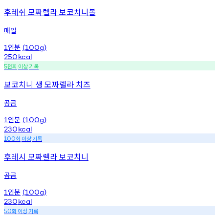
후레쉬 모짜렐라 보코치니볼
매일
인분
1
(100g)
250
kcal
천회
이상
기록
5
보코치니 생 모짜렐라 치즈
곰곰
인분
1
(100g)
230
kcal
회
이상
기록
100
후레시 모짜렐라 보코치니
곰곰
인분
1
(100g)
230
kcal
회
이상
기록
50