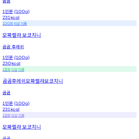
곰곰
인분
1
(100g)
231
kcal
회
이상
기록
100
모짜렐라 보코치니
곰곰 후레쉬
인분
1
(100g)
230
kcal
천회
이상
기록
1
곰곰후레쉬모짜렐라보코치니
곰곰
인분
1
(100g)
231
kcal
만회
이상
기록
1
모짜렐라 보코치니
곰곰