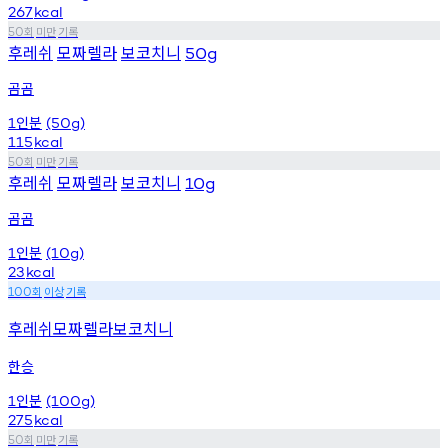
267
kcal
회
미만
기록
50
후레쉬
모짜렐라
보코치니
50g
곰곰
인분
1
(50g)
115
kcal
회
미만
기록
50
후레쉬
모짜렐라
보코치니
10g
곰곰
인분
1
(10g)
23
kcal
회
이상
기록
100
후레쉬모짜렐라보코치니
한승
인분
1
(100g)
275
kcal
회
미만
기록
50