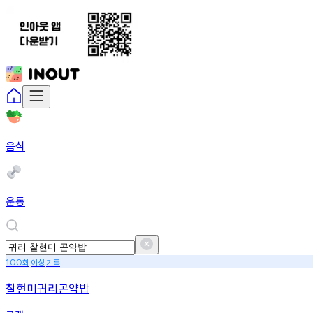
음식
운동
회
이상
기록
100
찰현미귀리곤약밥