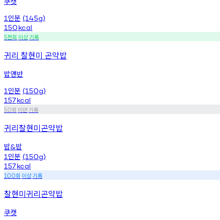
쿠캣
인분
1
(145g)
150
kcal
천회
이상
기록
5
귀리 찰현미 곤약밥
밥앤반
인분
1
(150g)
157
kcal
회
미만
기록
50
귀리찰현미곤약밥
밥
밥
&
인분
1
(150g)
157
kcal
회
이상
기록
100
찰현미귀리곤약밥
쿠캣