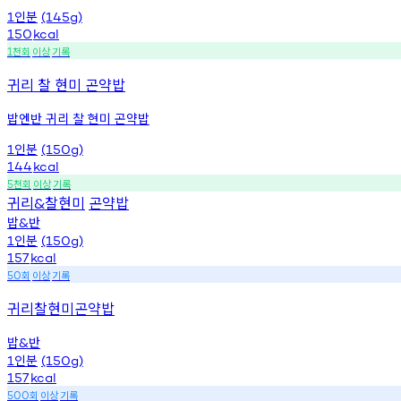
인분
1
(145g)
150
kcal
천회
이상
기록
1
귀리 찰 현미 곤약밥
밥엔반 귀리 찰 현미 곤약밥
인분
1
(150g)
144
kcal
천회
이상
기록
5
귀리
찰현미
곤약밥
&
밥
반
&
인분
1
(150g)
157
kcal
회
이상
기록
50
귀리찰현미곤약밥
밥
반
&
인분
1
(150g)
157
kcal
회
이상
기록
500