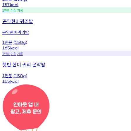
157
kcal
천회
이상
기록
1
곤약현미귀리밥
곤약현미귀리밥
인분
1
(150g)
165
kcal
만회
이상
기록
1
햇반 현미 귀리 곤약밥
인분
1
(150g)
165
kcal