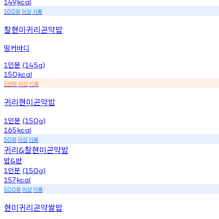
149
kcal
회
이상
기록
100
찰현미귀리곤약밥
띵커바디
인분
1
(145g)
150
kcal
만회
이상
기록
5
귀리현미곤약밥
인분
1
(150g)
165
kcal
회
이상
기록
50
귀리
찰현미곤약밥
&
밥
반
&
인분
1
(150g)
157
kcal
회
이상
기록
500
현미귀리곤약쌀밥