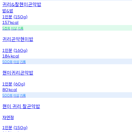
귀리
찰현미곤약밥
&
밥
밥
&
인분
1
(150g)
157
kcal
천회
이상
기록
5
귀리곤약현미밥
인분
1
(160g)
184
kcal
회
이상
기록
500
현미귀리곤약밥
인분
1
(60g)
80
kcal
회
이상
기록
500
현미 귀리 찰곤약밥
자연정
인분
1
(150g)