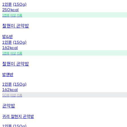
인분
1
(150g)
250
kcal
천회
이상
기록
1
찰현미 곤약밥
밥
반
&
인분
1
(150g)
162
kcal
천회
이상
기록
1
찰현미 곤약밥
밥앤반
인분
1
(150g)
162
kcal
회
미만
기록
50
곤약밥
귀리 찰현지 곤약밥
인분
1
(150g)