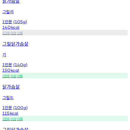
닭가슴살
그릴리
인분
1
(105g)
140
kcal
회
미만
기록
50
그릴닭가슴살
기
인분
1
(140g)
150
kcal
천회
이상
기록
1
닭가슴살
그릴드
인분
1
(100g)
115
kcal
천회
이상
기록
1
그릴닭가슴살