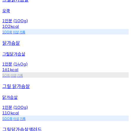
오쿡
인분
1
(100g)
102
kcal
회
이상
기록
100
닭가슴살
그릴닭가슴살
인분
1
(140g)
161
kcal
회
미만
기록
50
그릴 닭가슴살
닭가슴살
인분
1
(100g)
110
kcal
회
이상
기록
500
그릴닭가슴살샐러드