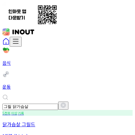
음식
운동
천회
이상
기록
5
닭가슴살 그릴드