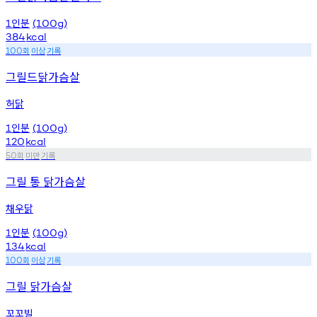
인분
1
(100g)
384
kcal
회
이상
기록
100
그릴드닭가슴살
허닭
인분
1
(100g)
120
kcal
회
미만
기록
50
그릴 통 닭가슴살
채우닭
인분
1
(100g)
134
kcal
회
이상
기록
100
그릴 닭가슴살
꼬꼬빌