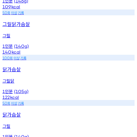
인분
1
(146g)
109
kcal
회
이상
기록
50
그릴닭가슴살
그릴
인분
1
(140g)
140
kcal
회
이상
기록
100
닭가슴살
그릴닭
인분
1
(105g)
122
kcal
회
이상
기록
50
닭가슴살
그릴
인분
1
(140g)