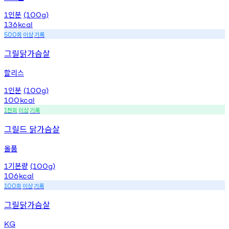
인분
1
(100g)
136
kcal
회
이상
기록
500
그릴닭가슴살
할리스
인분
1
(100g)
100
kcal
천회
이상
기록
1
그릴드 닭가슴살
올품
기본량
1
(100g)
106
kcal
회
이상
기록
100
그릴닭가슴살
KG