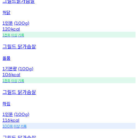
그릴드닭가슴살
허닭
인분
1
(100g)
120
kcal
천회
이상
기록
1
그릴드 닭가슴살
올품
기본량
1
(100g)
106
kcal
천회
이상
기록
1
그릴드 닭가슴살
하림
인분
1
(100g)
116
kcal
회
이상
기록
100
그릴드 닭가슴살