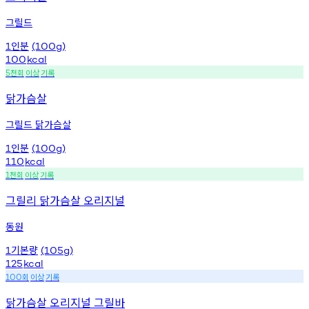
그릴드
인분
1
(100g)
100
kcal
천회
이상
기록
5
닭가슴살
그릴드 닭가슴살
인분
1
(100g)
110
kcal
천회
이상
기록
1
그릴리 닭가슴살 오리지널
동원
기본량
1
(105g)
125
kcal
회
이상
기록
100
닭가슴살 오리지널 그릴바