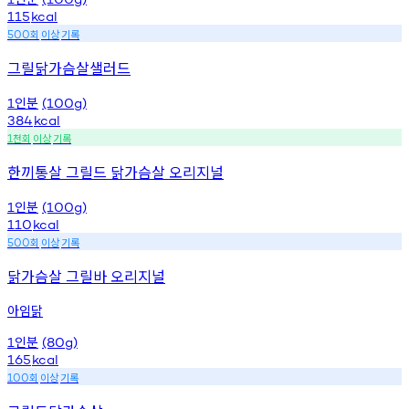
115
kcal
회
이상
기록
500
그릴닭가슴살샐러드
인분
1
(100g)
384
kcal
천회
이상
기록
1
한끼통살 그릴드 닭가슴살 오리지널
인분
1
(100g)
110
kcal
회
이상
기록
500
닭가슴살 그릴바 오리지널
아임닭
인분
1
(80g)
165
kcal
회
이상
기록
100