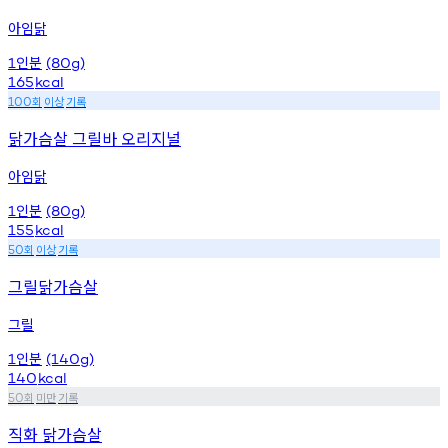
아임닭
인분
1
(80g)
165
kcal
회
이상
기록
100
닭가슴살 그릴바 오리지널
아임닭
인분
1
(80g)
155
kcal
회
이상
기록
50
그릴닭가슴살
그릴
인분
1
(140g)
140
kcal
회
미만
기록
50
직화 닭가슴살