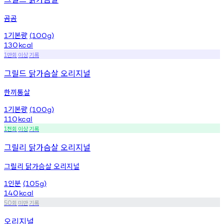
곰곰
기본량
1
(100g)
130
kcal
만회
이상
기록
1
그릴드 닭가슴살 오리지널
한끼통살
기본량
1
(100g)
110
kcal
천회
이상
기록
1
그릴리 닭가슴살 오리지널
그릴리 닭가슴살 오리지널
인분
1
(105g)
140
kcal
회
미만
기록
50
오리지널