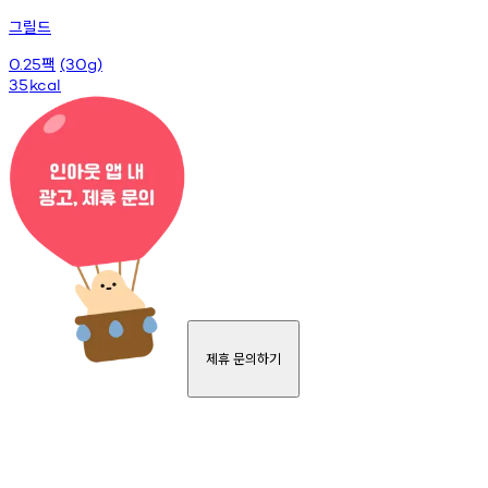
그릴드
팩
0.25
(30g)
35
kcal
제휴 문의하기