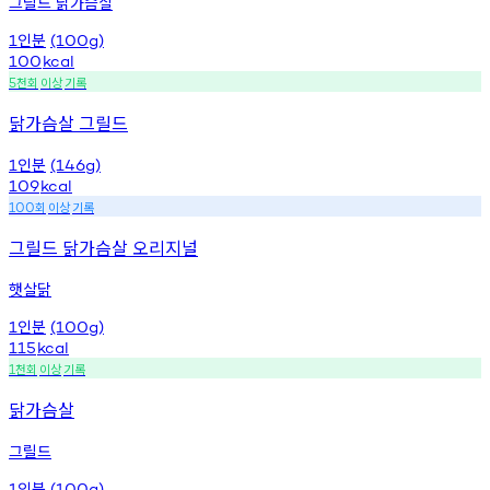
그릴드 닭가슴살
인분
1
(100g)
100
kcal
천회
이상
기록
5
닭가슴살 그릴드
인분
1
(146g)
109
kcal
회
이상
기록
100
그릴드 닭가슴살 오리지널
햇살닭
인분
1
(100g)
115
kcal
천회
이상
기록
1
닭가슴살
그릴드
인분
1
(100g)