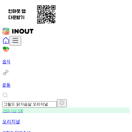
음식
운동
천회
이상
기록
1
오리지널