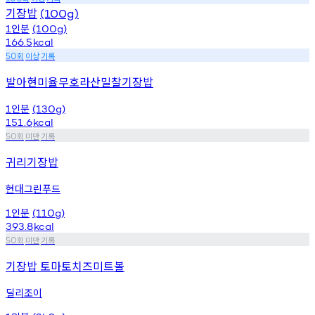
기장밥
(100g)
인분
1
(100g)
166.5
kcal
회
이상
기록
50
발아현미율무호라산밀찰기장밥
인분
1
(130g)
151.6
kcal
회
미만
기록
50
귀리기장밥
현대그린푸드
인분
1
(110g)
393.8
kcal
회
미만
기록
50
기장밥 토마토치즈미트볼
딜리조이