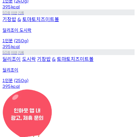
인분
1
(240g)
395
kcal
회
미만
기록
50
기장밥
토마토치즈미트볼
&
딜리조이 도시락
인분
1
(250g)
395
kcal
회
미만
기록
50
딜리조이
도시락
기장밥
토마토치즈미트볼
&
딜리조이
인분
1
(250g)
395
kcal