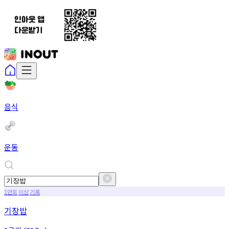
음식
운동
만회
이상
기록
1
기장밥