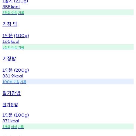
공기
1
(210g)
355
kcal
천회
이상
기록
5
기장 밥
인분
1
(100g)
166
kcal
천회
이상
기록
5
기장밥
인분
1
(200g)
331.9
kcal
회
이상
기록
100
찰기장밥
찰기장밥
인분
1
(100g)
371
kcal
천회
이상
기록
1