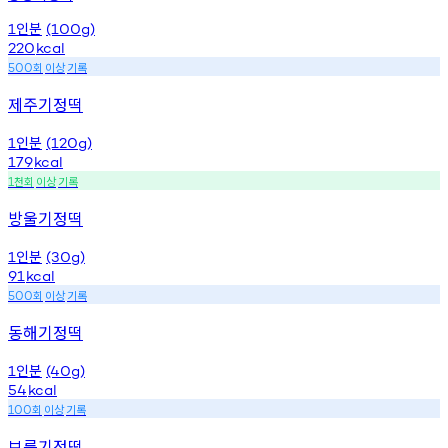
인분
1
(100g)
220
kcal
회
이상
기록
500
제주기정떡
인분
1
(120g)
179
kcal
천회
이상
기록
1
방울기정떡
인분
1
(30g)
91
kcal
회
이상
기록
500
동해기정떡
인분
1
(40g)
54
kcal
회
이상
기록
100
보름기정떡