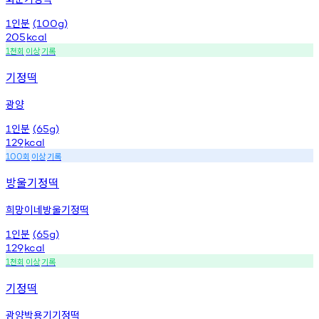
인분
1
(100g)
205
kcal
천회
이상
기록
1
기정떡
광양
인분
1
(65g)
129
kcal
회
이상
기록
100
방울기정떡
희망이네방울기정떡
인분
1
(65g)
129
kcal
천회
이상
기록
1
기정떡
광양박용기기정떡