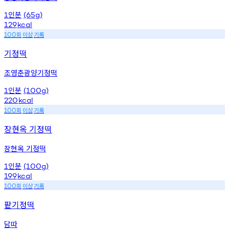
인분
1
(65g)
129
kcal
회
이상
기록
100
기정떡
조영춘광양기정떡
인분
1
(100g)
220
kcal
회
이상
기록
100
장현옥 기정떡
장현옥 기정떡
인분
1
(100g)
199
kcal
회
이상
기록
100
팥기정떡
담따