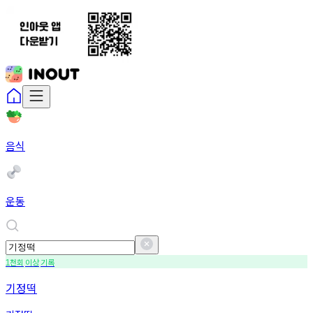
음식
운동
천회
이상
기록
1
기정떡