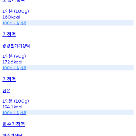
인분
1
(100g)
160
kcal
회
이상
기록
100
기정떡
광양본가기정떡
인분
1
(90g)
172.6
kcal
회
이상
기록
100
기정떡
심은
인분
1
(100g)
194.1
kcal
회
이상
기록
100
화순기정떡
화순기정떡