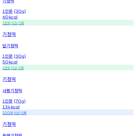
기정떡
인분
1
(30g)
60
kcal
천회
이상
기록
5
기정떡
달기정떡
인분
1
(30g)
50
kcal
천회
이상
기록
1
기정떡
사평기정떡
인분
1
(70g)
134
kcal
회
이상
기록
500
기정떡
동해기정떡