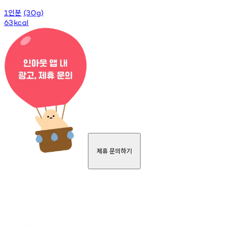
인분
1
(30g)
63
kcal
제휴 문의하기