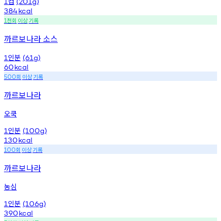
컵
1
(201g)
384
kcal
천회
이상
기록
1
까르보나라 소스
인분
1
(61g)
60
kcal
회
이상
기록
500
까르보나라
오쿡
인분
1
(100g)
130
kcal
회
이상
기록
100
까르보나라
농심
인분
1
(106g)
390
kcal