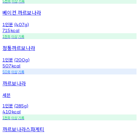
천회
이상
기록
5
베이컨 까르보나라
인분
1
(407g)
715
kcal
천회
이상
기록
1
정통까르보나라
인분
1
(200g)
507
kcal
회
이상
기록
50
까르보나라
세븐
인분
1
(285g)
410
kcal
천회
이상
기록
1
까르보나라스파게티