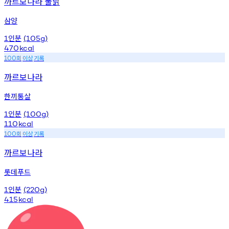
까르보나라 불닭
삼양
인분
1
(105g)
470
kcal
회
이상
기록
100
까르보나라
한끼통살
인분
1
(100g)
110
kcal
회
이상
기록
100
까르보나라
롯데푸드
인분
1
(220g)
415
kcal