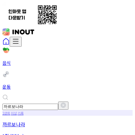
음식
운동
만회
이상
기록
1
까르보나라