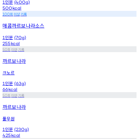
인분
1
(400g)
500
kcal
회
이상
기록
100
매콤까르보나라소스
인분
1
(70g)
255
kcal
회
미만
기록
50
까르보나라
크노르
인분
1
(63g)
66
kcal
회
미만
기록
50
까르보나라
풀무원
인분
1
(230g)
425
kcal