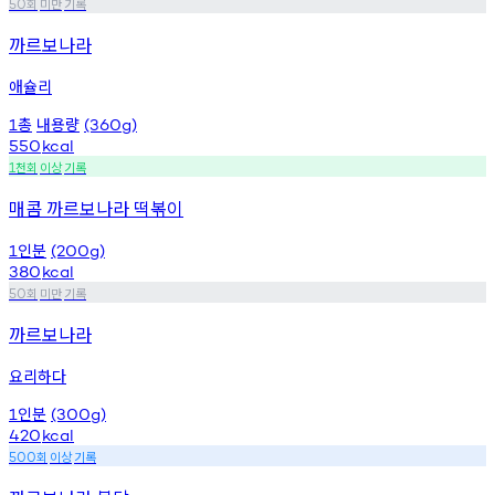
회
미만
기록
50
까르보나라
애슐리
총
내용량
1
(360g)
550
kcal
천회
이상
기록
1
매콤 까르보나라 떡볶이
인분
1
(200g)
380
kcal
회
미만
기록
50
까르보나라
요리하다
인분
1
(300g)
420
kcal
회
이상
기록
500