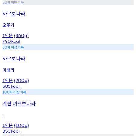
회
미만
기록
50
까르보나라
오뚜기
인분
1
(360g)
740
kcal
회
이상
기록
50
까르보나라
미태리
인분
1
(200g)
585
kcal
회
이상
기록
100
계란 까르보나라
.
인분
1
(100g)
353
kcal