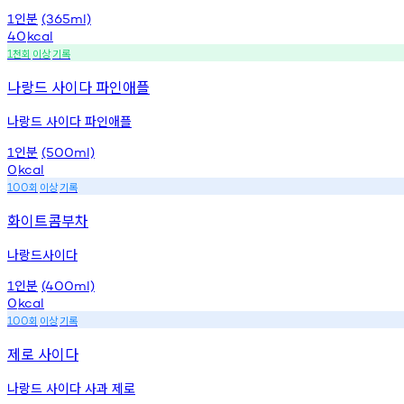
인분
1
(365ml)
40
kcal
천회
이상
기록
1
나랑드 사이다 파인애플
나랑드 사이다 파인애플
인분
1
(500ml)
0
kcal
회
이상
기록
100
화이트콤부차
나랑드사이다
인분
1
(400ml)
0
kcal
회
이상
기록
100
제로 사이다
나랑드 사이다 사과 제로