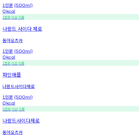
인분
1
(500ml)
0
kcal
천회
이상
기록
1
나랑드 사이다 제로
동아오츠카
인분
1
(500ml)
0
kcal
천회
이상
기록
1
파인애플
나랑드사이다제로
인분
1
(500ml)
0
kcal
천회
이상
기록
5
나랑드사이다제로
동아오츠카