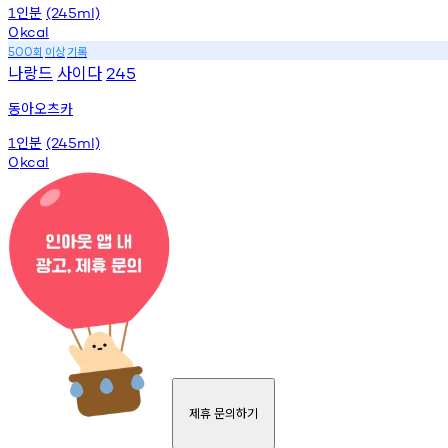
인분
1
(245ml)
0
kcal
회
이상
기록
500
나랑드
사이다
245
동아오츠카
인분
1
(245ml)
0
kcal
제휴 문의하기