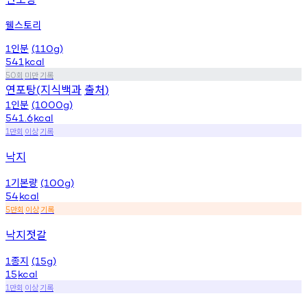
웰스토리
인분
1
(110g)
541
kcal
회
미만
기록
50
연포탕
지식백과
출처
(
)
인분
1
(1000g)
541.6
kcal
만회
이상
기록
1
낙지
기본량
1
(100g)
54
kcal
만회
이상
기록
5
낙지젓갈
종지
1
(15g)
15
kcal
만회
이상
기록
1