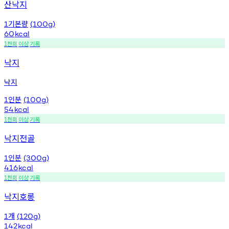
산낙지
기본량
1
(100g)
60
kcal
천회
이상
기록
1
낙지
낙지
인분
1
(100g)
54
kcal
천회
이상
기록
1
낙지전골
인분
1
(300g)
416
kcal
천회
이상
기록
1
낙지호롱
개
1
(120g)
142
kcal