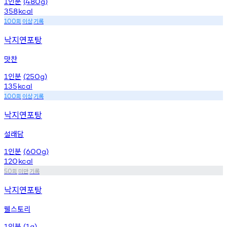
인분
1
(480g)
358
kcal
회
이상
기록
100
낙지연포탕
맛찬
인분
1
(250g)
135
kcal
회
이상
기록
100
낙지연포탕
설래담
인분
1
(600g)
120
kcal
회
미만
기록
50
낙지연포탕
웰스토리
인분
1
(1g)