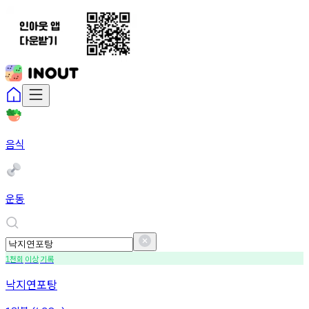
음식
운동
천회
이상
기록
1
낙지연포탕