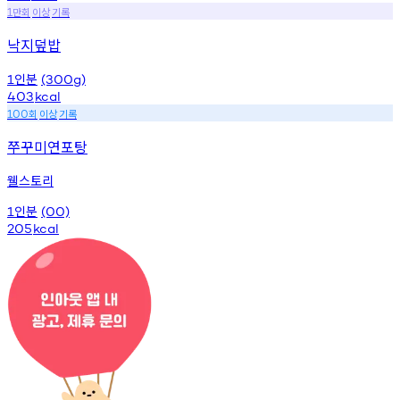
만회
이상
기록
1
낙지덮밥
인분
1
(300g)
403
kcal
회
이상
기록
100
쭈꾸미연포탕
웰스토리
인분
1
(00)
205
kcal