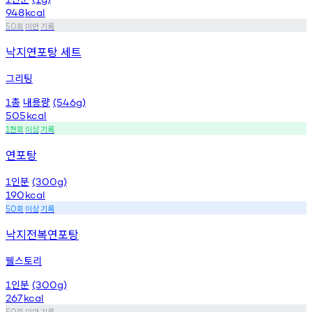
948
kcal
회
미만
기록
50
낙지연포탕 세트
그리팅
총
내용량
1
(546g)
505
kcal
천회
이상
기록
1
연포탕
인분
1
(300g)
190
kcal
회
이상
기록
50
낙지전복연포탕
웰스토리
인분
1
(300g)
267
kcal
회
미만
기록
50