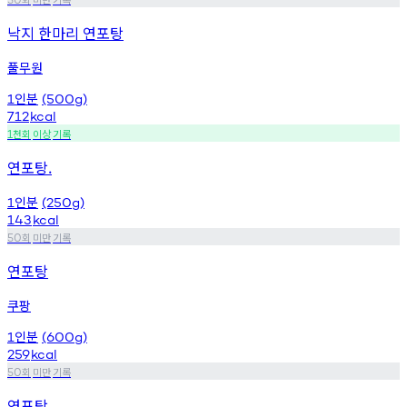
낙지 한마리 연포탕
풀무원
인분
1
(500g)
712
kcal
천회
이상
기록
1
연포탕.
인분
1
(250g)
143
kcal
회
미만
기록
50
연포탕
쿠팡
인분
1
(600g)
259
kcal
회
미만
기록
50
연포탕