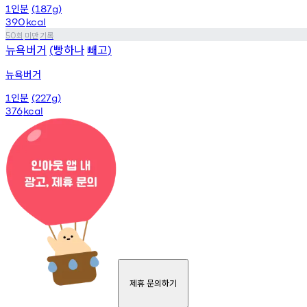
인분
1
(187g)
390
kcal
회
미만
기록
50
뉴욕버거
빵하나
빼고
(
)
뉴욕버거
인분
1
(227g)
376
kcal
제휴 문의하기