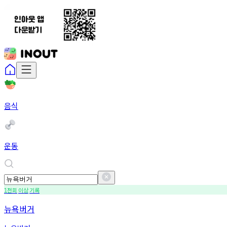
음식
운동
천회
이상
기록
1
뉴욕버거