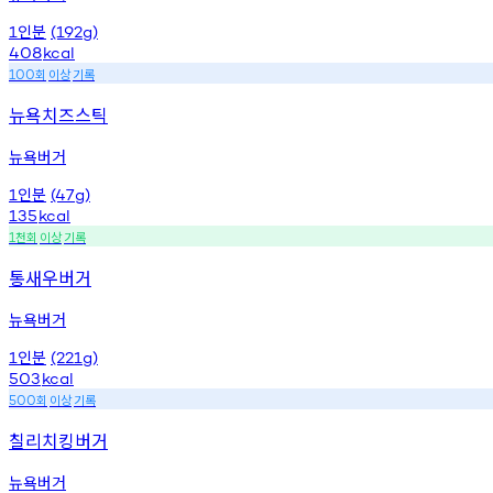
인분
1
(192g)
408
kcal
회
이상
기록
100
뉴욕치즈스틱
뉴욕버거
인분
1
(47g)
135
kcal
천회
이상
기록
1
통새우버거
뉴욕버거
인분
1
(221g)
503
kcal
회
이상
기록
500
칠리치킹버거
뉴욕버거