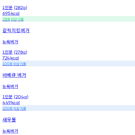
인분
1
(282g)
695
kcal
천회
이상
기록
1
갈릭치킹버거
뉴욕버거
인분
1
(278g)
724
kcal
회
이상
기록
100
바베큐 버거
뉴욕버거
인분
1
(204g)
449
kcal
회
이상
기록
100
새우볼
뉴욕버거