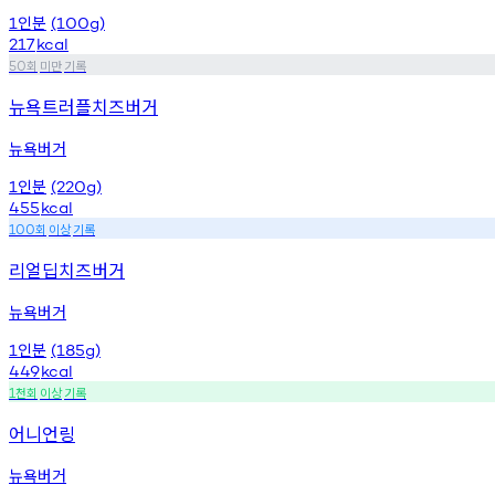
인분
1
(100g)
217
kcal
회
미만
기록
50
뉴욕트러플치즈버거
뉴욕버거
인분
1
(220g)
455
kcal
회
이상
기록
100
리얼딥치즈버거
뉴욕버거
인분
1
(185g)
449
kcal
천회
이상
기록
1
어니언링
뉴욕버거