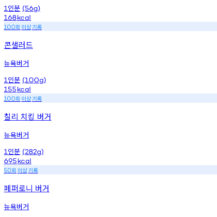
인분
1
(56g)
168
kcal
회
이상
기록
100
콘샐러드
뉴욕버거
인분
1
(100g)
155
kcal
회
이상
기록
100
칠리 치킹 버거
뉴욕버거
인분
1
(282g)
695
kcal
회
이상
기록
50
페퍼로니 버거
뉴욕버거