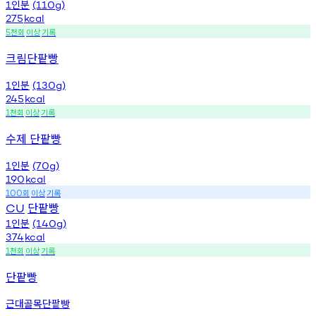
인분
1
(110g)
275
kcal
천회
이상
기록
5
크림단팥빵
인분
1
(130g)
245
kcal
천회
이상
기록
1
수제 단팥빵
인분
1
(70g)
190
kcal
회
이상
기록
100
단팥빵
CU
인분
1
(140g)
374
kcal
천회
이상
기록
1
단팥빵
근대골목단팥빵