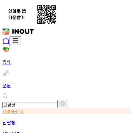
음식
운동
만회
이상
기록
5
단팥빵