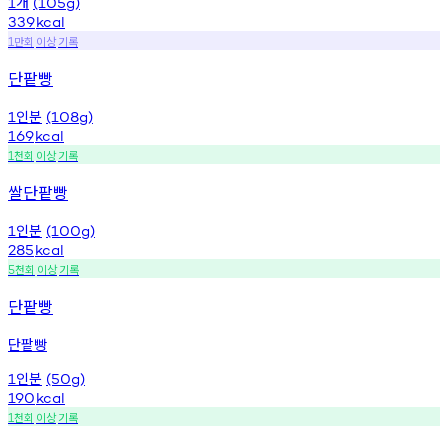
개
1
(105g)
339
kcal
만회
이상
기록
1
단팥빵
인분
1
(108g)
169
kcal
천회
이상
기록
1
쌀단팥빵
인분
1
(100g)
285
kcal
천회
이상
기록
5
단팥빵
단팥빵
인분
1
(50g)
190
kcal
천회
이상
기록
1