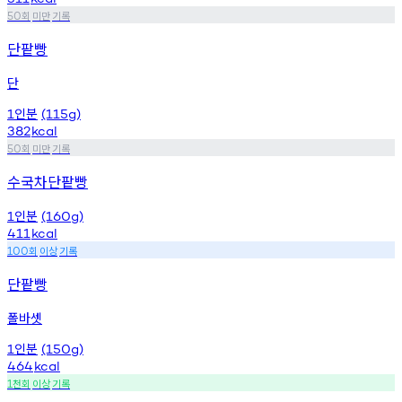
회
미만
기록
50
단팥빵
단
인분
1
(115g)
382
kcal
회
미만
기록
50
수국차단팥빵
인분
1
(160g)
411
kcal
회
이상
기록
100
단팥빵
폴바셋
인분
1
(150g)
464
kcal
천회
이상
기록
1