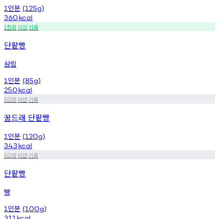
인분
1
(125g)
360
kcal
천회
이상
기록
1
단팥빵
삼림
인분
1
(85g)
250
kcal
회
미만
기록
50
꿈드래 단팥빵
인분
1
(120g)
343
kcal
회
미만
기록
50
단팥빵
빵
인분
1
(100g)
311
kcal