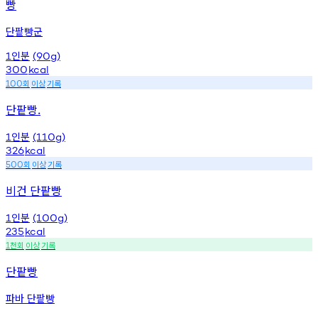
빵
단팥빵군
인분
1
(90g)
300
kcal
회
이상
기록
100
단팥빵.
인분
1
(110g)
326
kcal
회
이상
기록
500
비건 단팥빵
인분
1
(100g)
235
kcal
천회
이상
기록
1
단팥빵
파바 단팥빵