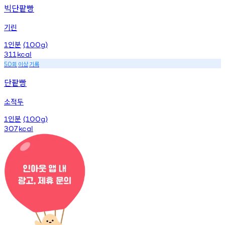
빅단팥빵
기린
인분
1
(100g)
311
kcal
회
이상
기록
50
단팥빵
소적두
인분
1
(100g)
307
kcal