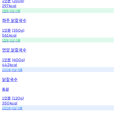
인분
1
(250g)
297
kcal
천회
이상
기록
1
파주 닭칼국수
인분
1
(350g)
561
kcal
천회
이상
기록
1
언양 닭칼국수
인분
1
(600g)
442
kcal
회
이상
기록
100
닭칼국수
동원
인분
1
(120g)
350
kcal
회
이상
기록
100