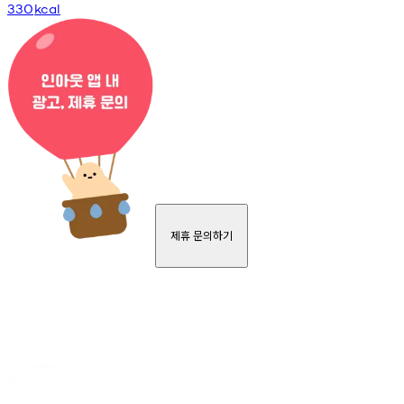
330
kcal
제휴 문의하기