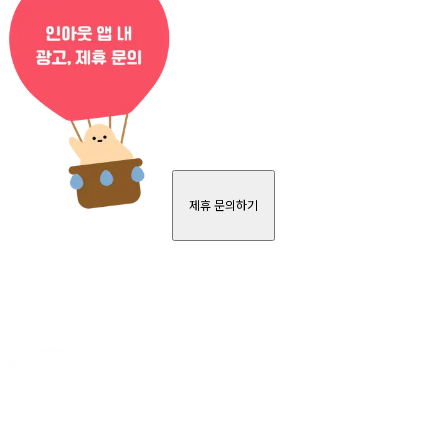
제휴 문의하기