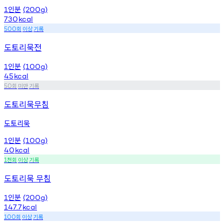
인분
1
(200g)
730
kcal
회
이상
기록
500
도토리묵전
인분
1
(100g)
45
kcal
회
미만
기록
50
도토리묵무침
도토리묵
인분
1
(100g)
40
kcal
천회
이상
기록
1
도토리묵 무침
인분
1
(200g)
147.7
kcal
회
이상
기록
100