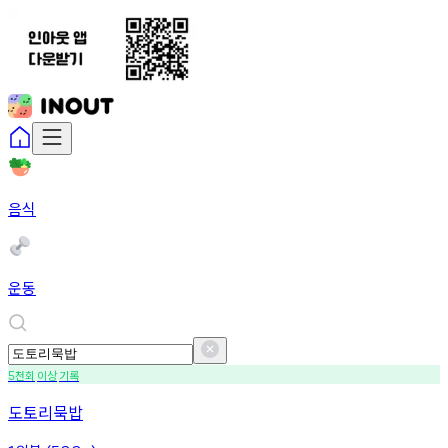
음식
운동
천회
이상
기록
5
도토리묵밥