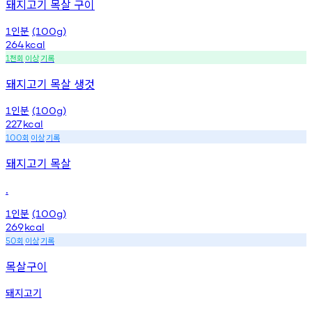
돼지고기 목살 구이
인분
1
(100g)
264
kcal
천회
이상
기록
1
돼지고기 목살 생것
인분
1
(100g)
227
kcal
회
이상
기록
100
돼지고기 목살
.
인분
1
(100g)
269
kcal
회
이상
기록
50
목살구이
돼지고기