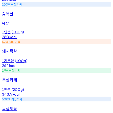
회
이상
기록
100
꽃목살
목살
인분
1
(100g)
280
kcal
만회
이상
기록
5
돼지목살
기본량
1
(100g)
264
kcal
천회
이상
기록
1
목살카레
인분
1
(200g)
343.4
kcal
회
이상
기록
500
목살제육