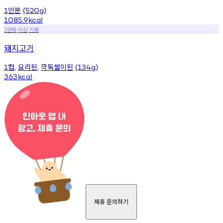
인분
1
(520g)
1085.9
kcal
만회
이상
기록
1
돼지고기
컵
요리된
깍둑썰이된
1
,
,
(134g)
363
kcal
제휴 문의하기