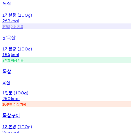
목살
기본량
1
(100g)
269
kcal
만회
이상
기록
1
닭목살
기본량
1
(100g)
154
kcal
천회
이상
기록
5
목살
목살
인분
1
(100g)
250
kcal
만회
이상
기록
10
목살구이
기본량
1
(100g)
265
kcal