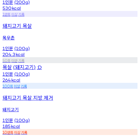
인분
1
(200g)
530
kcal
만회
이상
기록
1
돼지고기 목살
목우촌
인분
1
(100g)
204.3
kcal
회
미만
기록
50
목살
돼지고기
(
)
:D
인분
1
(100g)
264
kcal
회
이상
기록
100
돼지고기 목살 지방 제거
돼지고기
인분
1
(100g)
185
kcal
만회
이상
기록
10