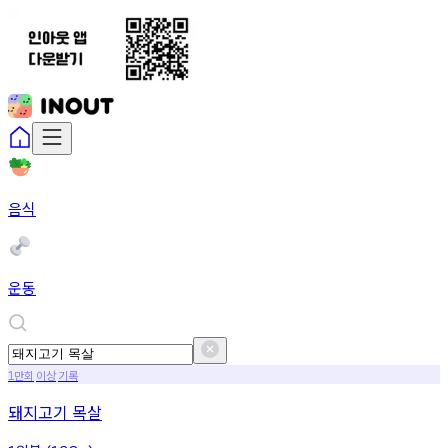
음식
운동
만회
이상
기록
1
돼지고기 목살