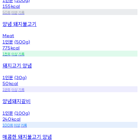
1
(100g)
155
kcal
회
미만
기록
50
양념 돼지불고기
Meat
인분
1
(500g)
775
kcal
천회
이상
기록
1
돼지고기 양념
인분
1
(30g)
50
kcal
만회
이상
기록
1
양념돼지갈비
인분
1
(100g)
240
kcal
회
이상
기록
100
매콤한 돼지불고기 양념