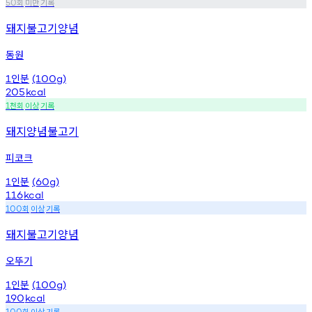
회
미만
기록
50
돼지불고기양념
동원
인분
1
(100g)
205
kcal
천회
이상
기록
1
돼지양념불고기
피코크
인분
1
(60g)
116
kcal
회
이상
기록
100
돼지불고기양념
오뚜기
인분
1
(100g)
190
kcal
회
이상
기록
100