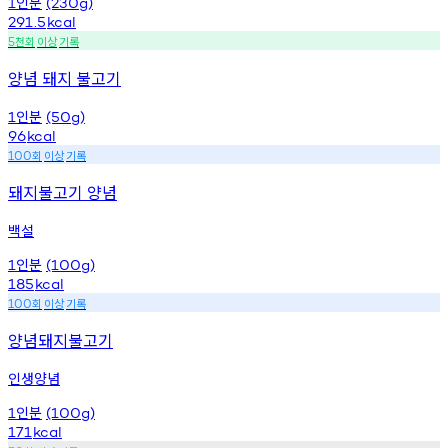
인분
1
(230g)
291.5
kcal
천회
이상
기록
5
양념 돼지 불고기
인분
1
(50g)
96
kcal
회
이상
기록
100
돼지불고기 양념
백설
인분
1
(100g)
185
kcal
회
이상
기록
100
양념돼지불고기
인생양념
인분
1
(100g)
171
kcal