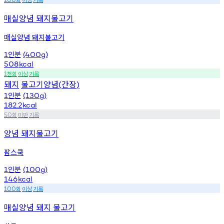
매실양념 돼지불고기
매실양념 돼지불고기
인분
1
(400g)
508
kcal
천회
이상
기록
1
돼지
불고기양념
간장
(
)
인분
1
(130g)
182.2
kcal
회
미만
기록
50
양념 돼지불고기
팜스쿡
인분
1
(100g)
146
kcal
회
이상
기록
100
매실양념 돼지 불고기