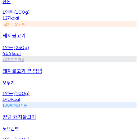
한돈
인분
1
(100g)
127
kcal
만회
이상
기록
5
돼지불고기
인분
1
(250g)
464
kcal
회
미만
기록
50
돼지불고기 큰 양념
오뚜기
인분
1
(100g)
190
kcal
회
이상
기록
100
양념 돼지불고기
노브랜드
인분