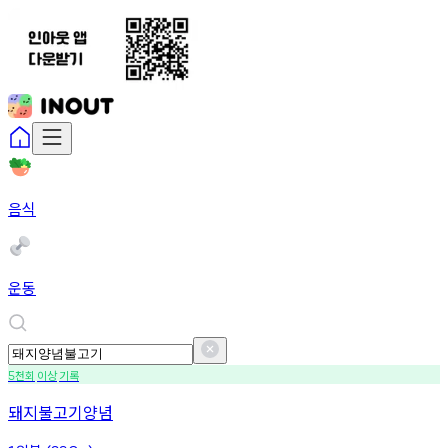
음식
운동
천회
이상
기록
5
돼지불고기양념