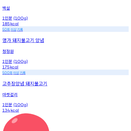
백설
인분
1
(100g)
185
kcal
회
이상
기록
50
명가 돼지불고기 양념
청정원
인분
1
(100g)
175
kcal
회
이상
기록
500
고추장양념 돼지불고기
마켓컬리
인분
1
(100g)
134
kcal