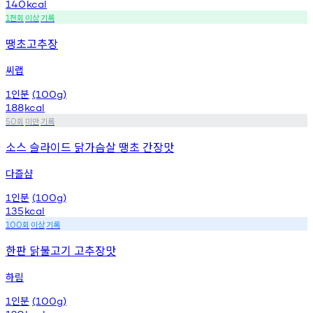
140
kcal
천회
이상
기록
1
땡초고추장
씨랩
인분
1
(100g)
188
kcal
회
미만
기록
50
소스 슬라이드 닭가슴살 땡초 간장맛
다즐샵
인분
1
(100g)
135
kcal
회
이상
기록
100
한판 닭불고기 고추장맛
하림
인분
1
(100g)