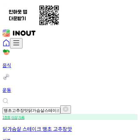
음식
운동
천회
이상
기록
1
닭가슴살 스테이크 땡초 고추장맛