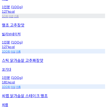
인분
1
(100g)
127
kcal
회
미만
기록
50
땡초 고추장맛
빌리브네이처
인분
1
(100g)
127
kcal
회
이상
기록
100
스틱 닭가슴살 고추짜장맛
꼬기다
인분
1
(100g)
181
kcal
회
이상
기록
100
씨랩 닭가슴살 스테이크 땡초
씨랩