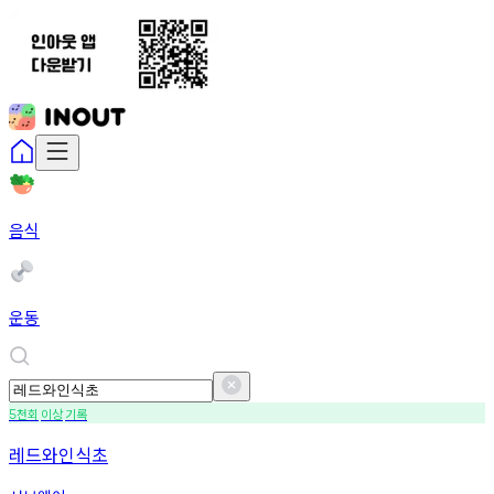
음식
운동
천회
이상
기록
5
레드와인식초