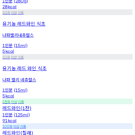
인분
1
(280g)
28
kcal
회
미만
기록
50
유기농 레드와인 식초
나파밸리내츄럴스
인분
1
(15ml)
5
kcal
회
미만
기록
50
유기농 레드 와인 식초
나파 밸리 네츄럴스
인분
1
(15ml)
5
kcal
천회
이상
기록
5
레드와인
잔
(1
)
인분
1
(125ml)
91
kcal
회
이상
기록
100
레드와인
칠래
(
)