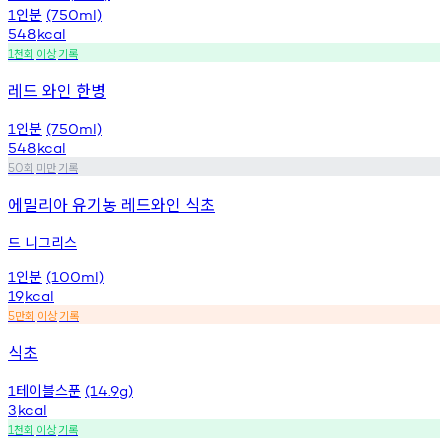
인분
1
(750ml)
548
kcal
천회
이상
기록
1
레드 와인 한병
인분
1
(750ml)
548
kcal
회
미만
기록
50
에밀리아 유기농 레드와인 식초
드 니그리스
인분
1
(100ml)
19
kcal
만회
이상
기록
5
식초
테이블스푼
1
(14.9g)
3
kcal
천회
이상
기록
1