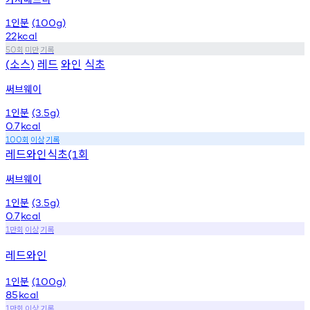
인분
1
(100g)
22
kcal
회
미만
기록
50
소스
레드
와인
식초
(
)
써브웨이
인분
1
(3.5g)
0.7
kcal
회
이상
기록
100
레드와인식초
회
(1
써브웨이
인분
1
(3.5g)
0.7
kcal
만회
이상
기록
1
레드와인
인분
1
(100g)
85
kcal
만회
이상
기록
1