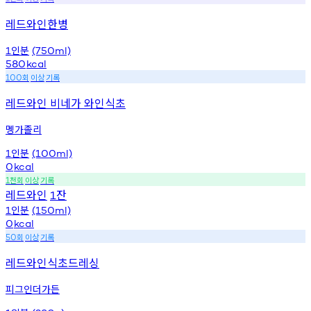
레드와인한병
인분
1
(750ml)
580
kcal
회
이상
기록
100
레드와인 비네가 와인식초
멩가졸리
인분
1
(100ml)
0
kcal
천회
이상
기록
1
레드와인
잔
1
인분
1
(150ml)
0
kcal
회
이상
기록
50
레드와인식초드레싱
피그인더가든