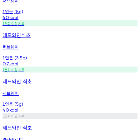
서브웨이
인분
1
(5g)
40
kcal
천회
이상
기록
1
레드와인식초
써브웨이
인분
1
(3.5g)
0.7
kcal
천회
이상
기록
1
레드와인 식초
서브웨이
인분
1
(5g)
40
kcal
회
미만
기록
50
레드와인 식초
카사베르디