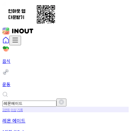
음식
운동
만회
이상
기록
1
레몬 에이드