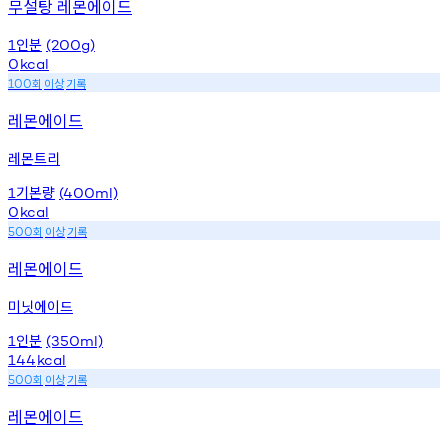
무설탕 레몬에이드
인분
1
(200g)
0
kcal
회
이상
기록
100
레몬에이드
레몬트리
기본량
1
(400ml)
0
kcal
회
이상
기록
500
레몬에이드
미닛에이드
인분
1
(350ml)
144
kcal
회
이상
기록
500
레몬에이드