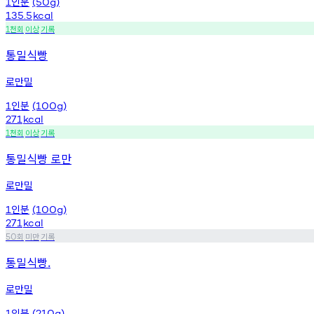
인분
1
(50g)
135.5
kcal
천회
이상
기록
1
통밀식빵
로만밀
인분
1
(100g)
271
kcal
천회
이상
기록
1
통밀식빵 로만
로만밀
인분
1
(100g)
271
kcal
회
미만
기록
50
통밀식빵.
로만밀
인분
1
(210g)