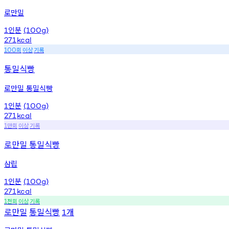
로만밀
인분
1
(100g)
271
kcal
회
이상
기록
100
통밀식빵
로만밀 통밀식빵
인분
1
(100g)
271
kcal
만회
이상
기록
1
로만밀 통밀식빵
삼립
인분
1
(100g)
271
kcal
천회
이상
기록
1
로만밀
통밀식빵
개
1