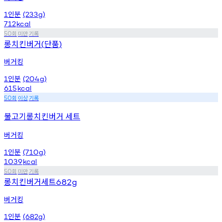
인분
1
(233g)
712
kcal
회
미만
기록
50
롱치킨버거
단품
(
)
버거킹
인분
1
(204g)
615
kcal
회
이상
기록
50
불고기롱치킨버거 세트
버거킹
인분
1
(710g)
1039
kcal
회
미만
기록
50
롱치킨버거세트
682g
버거킹
인분
1
(682g)