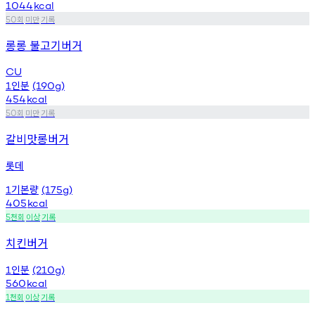
1044
kcal
회
미만
기록
50
롱롱 불고기버거
CU
인분
1
(190g)
454
kcal
회
미만
기록
50
갈비맛롱버거
롯데
기본량
1
(175g)
405
kcal
천회
이상
기록
5
치킨버거
인분
1
(210g)
560
kcal
천회
이상
기록
1