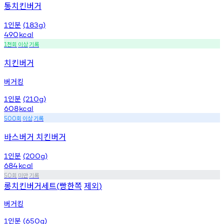
통치킨버거
인분
1
(183g)
490
kcal
천회
이상
기록
1
치킨버거
버거킹
인분
1
(210g)
608
kcal
회
이상
기록
500
바스버거 치킨버거
인분
1
(200g)
684
kcal
회
미만
기록
50
롱치킨버거세트
빵한쪽
제외
(
)
버거킹
인분
1
(650g)