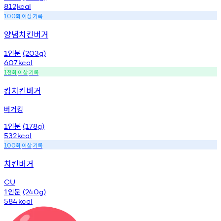
812
kcal
회
이상
기록
100
양념치킨버거
인분
1
(203g)
607
kcal
천회
이상
기록
1
킹치킨버거
버거킹
인분
1
(178g)
532
kcal
회
이상
기록
100
치킨버거
CU
인분
1
(240g)
584
kcal