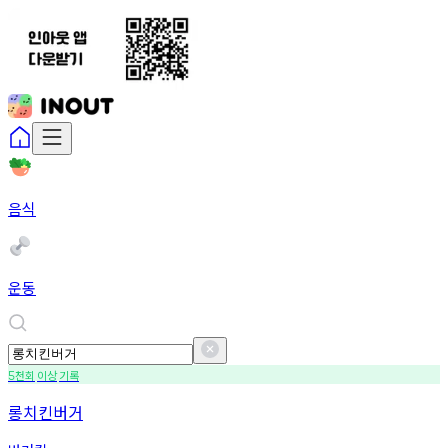
음식
운동
천회
이상
기록
5
롱치킨버거