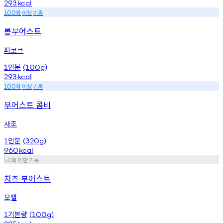
293
kcal
회
이상
기록
100
롱부어스트
피코크
인분
1
(100g)
293
kcal
회
이상
기록
100
부어스트 콤비
사조
인분
1
(320g)
960
kcal
회
미만
기록
50
치즈 부어스트
오뗄
기본량
1
(100g)