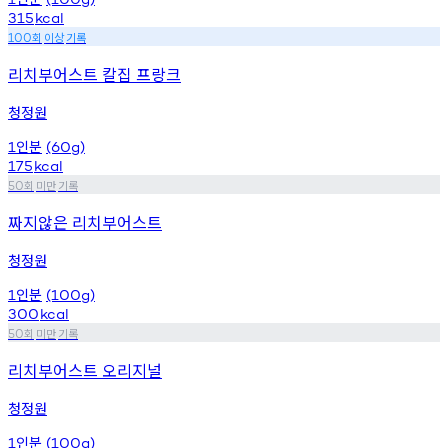
315
kcal
회
이상
기록
100
리치부어스트 칼집 프랑크
청정원
인분
1
(60g)
175
kcal
회
미만
기록
50
짜지않은 리치부어스트
청정원
인분
1
(100g)
300
kcal
회
미만
기록
50
리치부어스트 오리지널
청정원
인분
1
(100g)