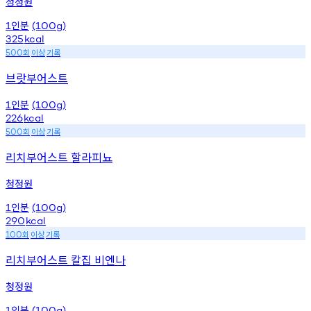
청정원
인분
1
(100g)
325
kcal
회
이상
기록
500
브랏부어스트
인분
1
(100g)
226
kcal
회
이상
기록
500
리치부어스트 할라피뇨
청정원
인분
1
(100g)
290
kcal
회
이상
기록
100
리치부어스트 칼집 비엔나
청정원
인분
1
(100g)