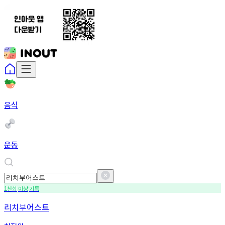
음식
운동
천회
이상
기록
1
리치부어스트