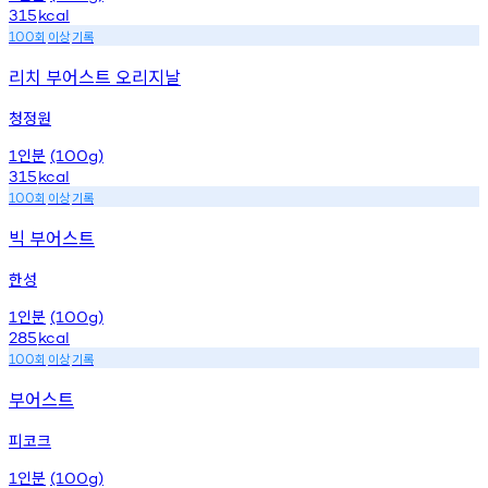
315
kcal
회
이상
기록
100
리치 부어스트 오리지날
청정원
인분
1
(100g)
315
kcal
회
이상
기록
100
빅 부어스트
한성
인분
1
(100g)
285
kcal
회
이상
기록
100
부어스트
피코크
인분
1
(100g)