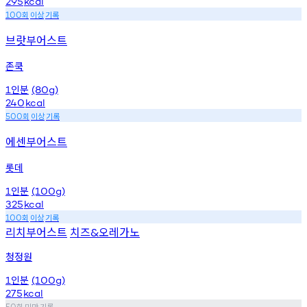
295
kcal
회
이상
기록
100
브랏부어스트
존쿡
인분
1
(80g)
240
kcal
회
이상
기록
500
에센부어스트
롯데
인분
1
(100g)
325
kcal
회
이상
기록
100
리치부어스트
치즈
오레가노
&
청정원
인분
1
(100g)
275
kcal
회
미만
기록
50