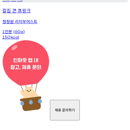
칼집 콘 프랑크
청정원 리치부어스트
인분
1
(60g)
150
kcal
제휴 문의하기