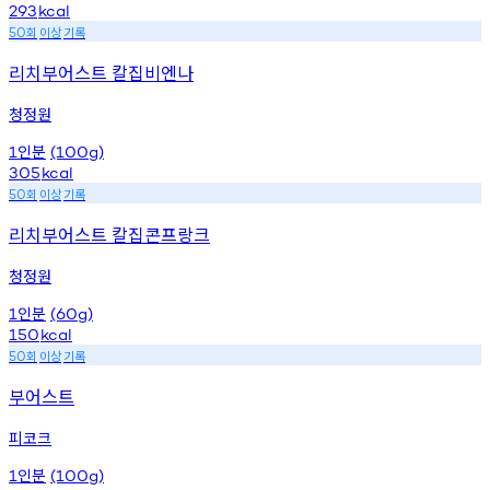
293
kcal
회
이상
기록
50
리치부어스트 칼집비엔나
청정원
인분
1
(100g)
305
kcal
회
이상
기록
50
리치부어스트 칼집콘프랑크
청정원
인분
1
(60g)
150
kcal
회
이상
기록
50
부어스트
피코크
인분
1
(100g)