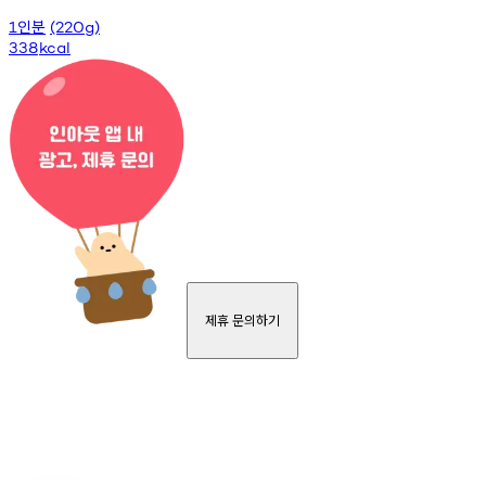
인분
1
(220g)
338
kcal
제휴 문의하기