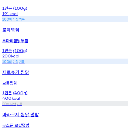
인분
1
(100g)
191
kcal
회
이상
기록
100
로제찜닭
두마리찜닭두찜
인분
1
(100g)
200
kcal
회
이상
기록
100
제로슈거 찜닭
교동찜닭
인분
1
(400g)
400
kcal
회
미만
기록
50
마라로제 찜닭 덮밥
굿스푼 로칼덮밥