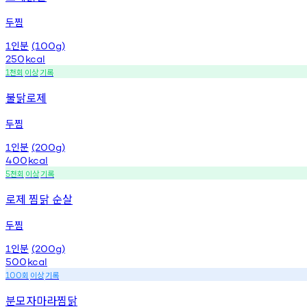
두찜
인분
1
(100g)
250
kcal
천회
이상
기록
1
불닭로제
두찜
인분
1
(200g)
400
kcal
천회
이상
기록
5
로제 찜닭 순살
두찜
인분
1
(200g)
500
kcal
회
이상
기록
100
분모자마라찜닭