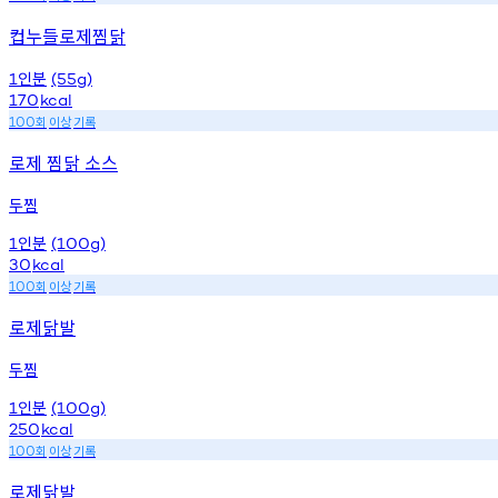
컵누들로제찜닭
인분
1
(55g)
170
kcal
회
이상
기록
100
로제 찜닭 소스
두찜
인분
1
(100g)
30
kcal
회
이상
기록
100
로제닭발
두찜
인분
1
(100g)
250
kcal
회
이상
기록
100
로제닭발