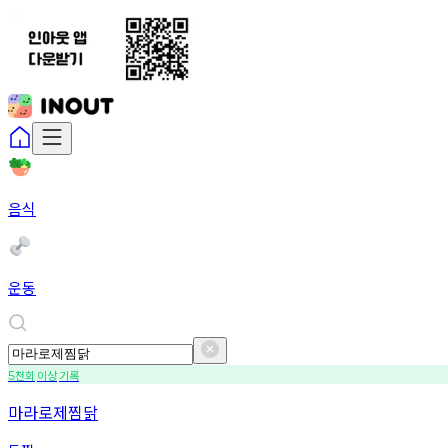
음식
운동
천회
이상
기록
5
마라로제찜닭