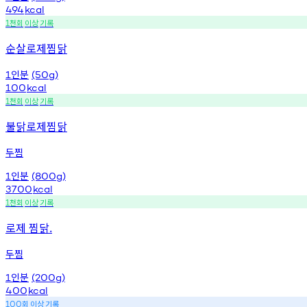
494
kcal
천회
이상
기록
1
순살로제찜닭
인분
1
(50g)
100
kcal
천회
이상
기록
1
불닭로제찜닭
두찜
인분
1
(800g)
3700
kcal
천회
이상
기록
1
로제 찜닭.
두찜
인분
1
(200g)
400
kcal
회
이상
기록
100