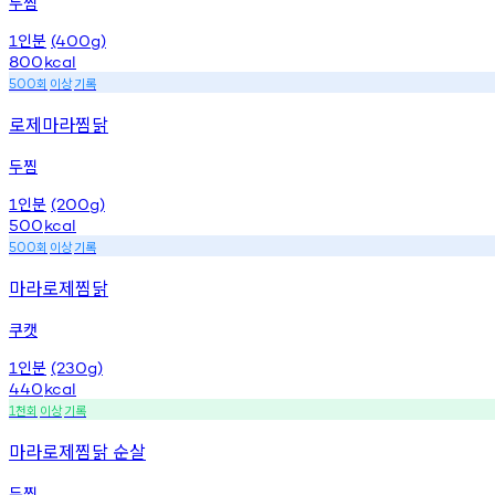
두찜
인분
1
(400g)
800
kcal
회
이상
기록
500
로제마라찜닭
두찜
인분
1
(200g)
500
kcal
회
이상
기록
500
마라로제찜닭
쿠캣
인분
1
(230g)
440
kcal
천회
이상
기록
1
마라로제찜닭 순살
두찜