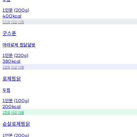
인분
1
(200g)
400
kcal
회
미만
기록
50
굿스푼
마라로제 찜닭덮밪
인분
1
(220g)
380
kcal
만회
이상
기록
1
로제찜닭
두찜
인분
1
(100g)
200
kcal
천회
이상
기록
1
순살로제찜닭
인분
1
(200g)