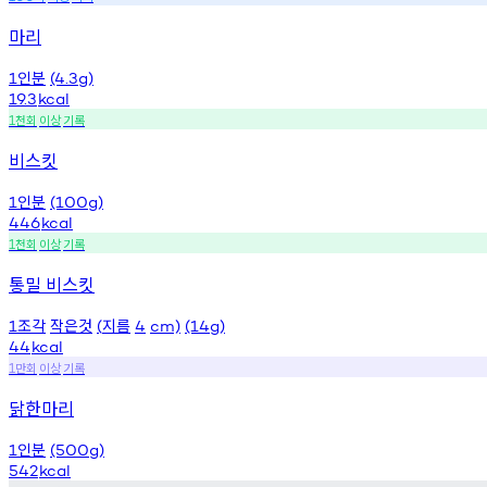
마리
인분
1
(4.3g)
19.3
kcal
천회
이상
기록
1
비스킷
인분
1
(100g)
446
kcal
천회
이상
기록
1
통밀 비스킷
조각
작은것
지름
1
(
4
cm)
(14g)
44
kcal
만회
이상
기록
1
닭한마리
인분
1
(500g)
542
kcal