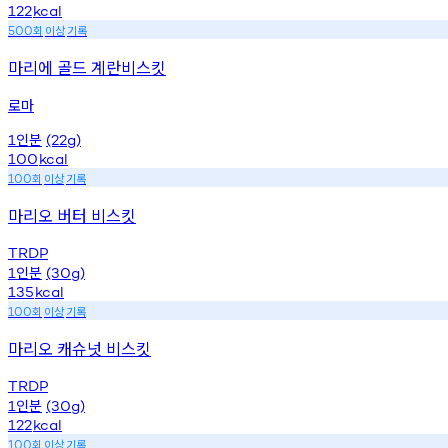
122
kcal
회
이상
기록
500
마리에 골드 계란비스킷
로마
인분
1
(22g)
100
kcal
회
이상
기록
100
마리오 버터 비스킷
TRDP
인분
1
(30g)
135
kcal
회
이상
기록
100
마리오 캐슈넛 비스킷
TRDP
인분
1
(30g)
122
kcal
회
이상
기록
100