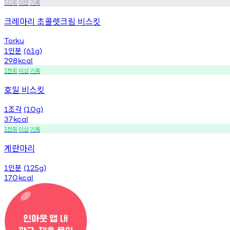
회
미만
기록
50
크레마리 초콜렛크림 비스킷
Torku
인분
1
(61g)
298
kcal
천회
이상
기록
1
호밀 비스킷
조각
1
(10g)
37
kcal
천회
이상
기록
1
계란마리
인분
1
(125g)
170
kcal