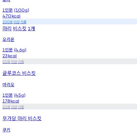
인분
1
(100g)
470
kcal
회
이상
기록
100
마리
비스킷
개
1
오리온
인분
1
(4.6g)
23
kcal
회
미만
기록
50
글루코스 비스킷
마리오
인분
1
(45g)
178
kcal
회
미만
기록
50
무가당 마리 비스킷
쿠키