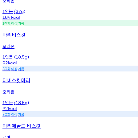
오리온
인분
1
(37g)
184
kcal
천회
이상
기록
1
마리비스킷
오리온
인분
1
(18.5g)
92
kcal
회
이상
기록
50
티비스킷마리
오리온
인분
1
(18.5g)
92
kcal
회
이상
기록
50
마리에골드 비스킷
로마