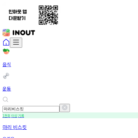
음식
운동
천회
이상
기록
1
마리 비스킷