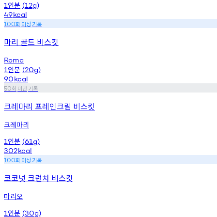
인분
1
(12g)
49
kcal
회
이상
기록
100
마리 골드 비스킷
Roma
인분
1
(20g)
90
kcal
회
미만
기록
50
크레마리 프레인크림 비스킷
크레마리
인분
1
(61g)
302
kcal
회
이상
기록
100
코코넛 크런치 비스킷
마리오
인분
1
(30g)