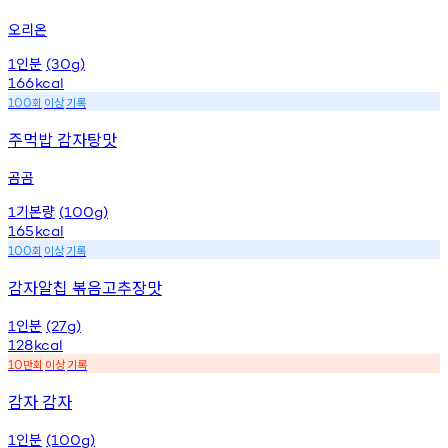
오리온
인분
1
(30g)
166
kcal
회
이상
기록
100
주먹밥 감자탕맛
곰곰
기본량
1
(100g)
165
kcal
회
이상
기록
100
감자알칩 볶음고추장맛
인분
1
(27g)
128
kcal
만회
이상
기록
10
감자 감자
인분
1
(100g)