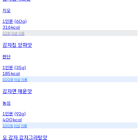
치오
인분
1
(60g)
316
kcal
회
미만
기록
50
감자칩 양파맛
판단
인분
1
(35g)
185
kcal
회
이상
기록
500
감자면 매운맛
농심
인분
1
(92g)
400
kcal
회
이상
기록
100
오 감자 감자그라탕맛