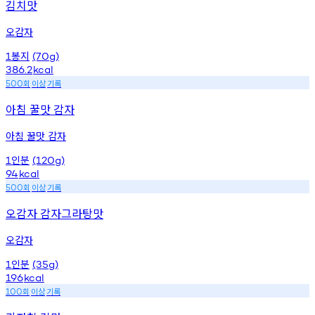
김치맛
오감자
봉지
1
(70g)
386.2
kcal
회
이상
기록
500
아침 꿀맛 감자
아침 꿀맛 감자
인분
1
(120g)
94
kcal
회
이상
기록
500
오감자 감자그라탕맛
오감자
인분
1
(35g)
196
kcal
회
이상
기록
100