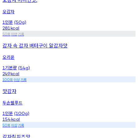
오감자
인분
1
(50g)
281
kcal
회
미만
기록
50
감자 속 감자 버터구이 알감자맛
오리온
기본량
1
(54g)
249
kcal
회
이상
기록
100
맛감자
두손웰푸드
인분
1
(100g)
154
kcal
회
이상
기록
50
감자칩치즈맛