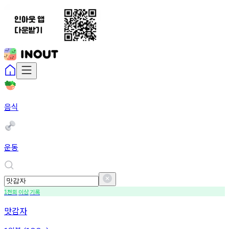
음식
운동
천회
이상
기록
1
맛감자