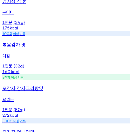
감자칩 김맛
본아미
인분
1
(34g)
176
kcal
회
이상
기록
100
볶음감자 맛
예감
인분
1
(32g)
160
kcal
천회
이상
기록
5
오감자 감자그라탕맛
오리온
인분
1
(50g)
272
kcal
회
이상
기록
500
오감자 어니언맛.