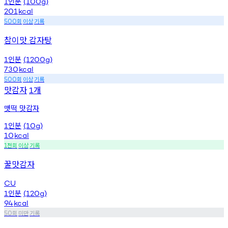
인분
1
(100g)
201
kcal
회
이상
기록
500
참이맛 감자탕
인분
1
(1200g)
730
kcal
회
이상
기록
500
맛감자
개
1
맷떡 맛감자
인분
1
(10g)
10
kcal
천회
이상
기록
1
꿀맛감자
CU
인분
1
(120g)
94
kcal
회
미만
기록
50