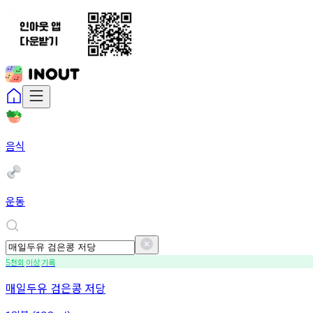
음식
운동
천회
이상
기록
5
매일두유 검은콩 저당