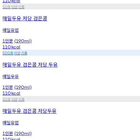
110
kcal
회
미만
기록
50
매일두유 저당 검은콩
매일유업
인분
1
(190ml)
110
kcal
회
이상
기록
500
매일두유 검은콩 저당 두유
매일우유
인분
1
(190ml)
110
kcal
회
미만
기록
50
매일두유 검은콩 저당두유
매일유업
인분
1
(190ml)
110
kcal