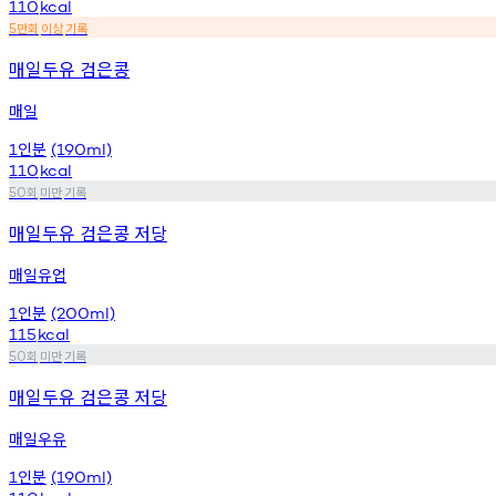
110
kcal
만회
이상
기록
5
매일두유 검은콩
매일
인분
1
(190ml)
110
kcal
회
미만
기록
50
매일두유 검은콩 저당
매일유업
인분
1
(200ml)
115
kcal
회
미만
기록
50
매일두유 검은콩 저당
매일우유
인분
1
(190ml)