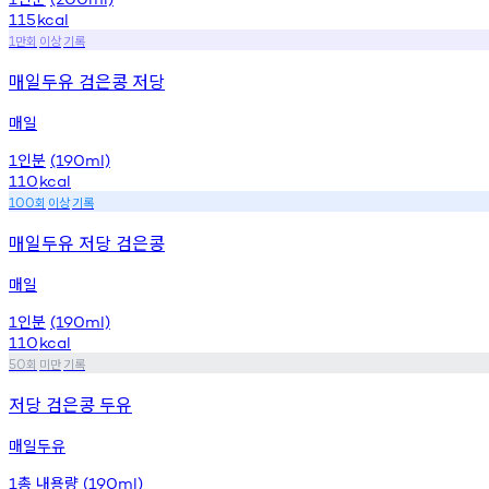
115
kcal
만회
이상
기록
1
매일두유 검은콩 저당
매일
인분
1
(190ml)
110
kcal
회
이상
기록
100
매일두유 저당 검은콩
매일
인분
1
(190ml)
110
kcal
회
미만
기록
50
저당 검은콩 두유
매일두유
총
내용량
1
(190ml)