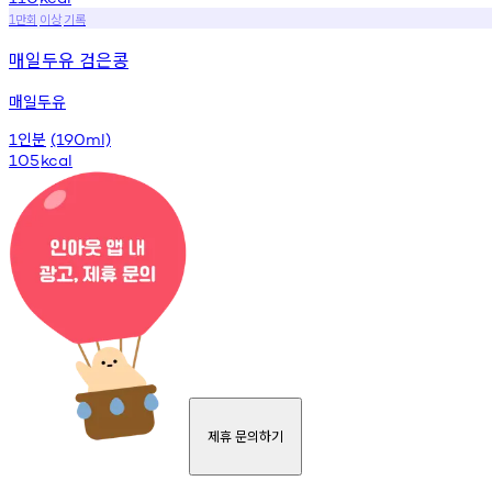
만회
이상
기록
1
매일두유 검은콩
매일두유
인분
1
(190ml)
105
kcal
제휴 문의하기