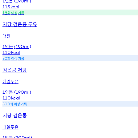
인분
1
(190ml)
115
kcal
천회
이상
기록
1
저당 검은콩 두유
매일
인분
1
(190ml)
110
kcal
회
이상
기록
50
검은콩 저당
매일두유
인분
1
(190ml)
110
kcal
회
이상
기록
500
저당 검은콩
매일두유
인분
1
(200ml)