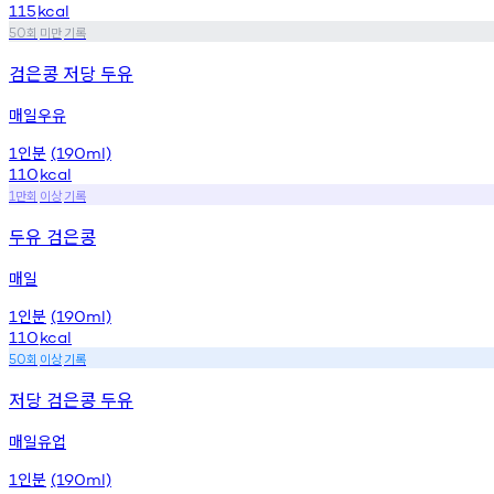
115
kcal
회
미만
기록
50
검은콩 저당 두유
매일우유
인분
1
(190ml)
110
kcal
만회
이상
기록
1
두유 검은콩
매일
인분
1
(190ml)
110
kcal
회
이상
기록
50
저당 검은콩 두유
매일유업
인분
1
(190ml)