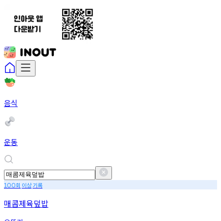
음식
운동
회
이상
기록
100
매콤제육덮밥